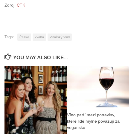
Zdroj:
ČTK
Tags:
Česko
kvalita
Vinařský fond
YOU MAY ALSO LIKE...
Víno patří mezi potraviny,
které lidé mylně považují za
veganské