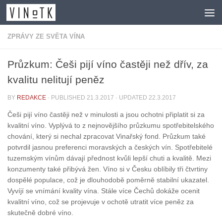
Skip to content
ZPRÁVY ZE SVĚTA VÍNA
Průzkum: Češi pijí víno častěji než dřív, za
kvalitu nelitují peněz
BY
REDAKCE
· PUBLISHED
21.3.2017
· UPDATED
22.3.2017
Češi pijí víno častěji než v minulosti a jsou ochotni připlatit si za
kvalitní víno. Vyplývá to z nejnovějšího průzkumu spotřebitelského
chování, který si nechal zpracovat Vinařský fond. Průzkum také
potvrdil jasnou preferenci moravských a českých vín. Spotřebitelé
tuzemským vínům dávají přednost kvůli lepší chuti a kvalitě. Mezi
konzumenty také přibývá žen. Víno si v Česku oblíbily tři čtvrtiny
dospělé populace, což je dlouhodobě poměrně stabilní ukazatel.
Vyvíjí se vnímání kvality vína. Stále více Čechů dokáže ocenit
kvalitní víno, což se projevuje v ochotě utratit více peněz za
skutečně dobré víno.