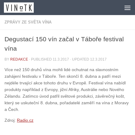
Skip to content
ZPRÁVY ZE SVĚTA VÍNA
Degustací 150 vín začal v Táboře festival
vína
BY
REDAKCE
· PUBLISHED
11.3.2017
· UPDATED
12.3.2017
Více než 150 druhů vína mohli lidé ochutnat na slavnostním
zahájení festivalu v Táboře. Ten skončí 8. dubna a patří mezi
nejdéle trvající akce tohoto druhu v Evropě. Festival vína nabídl
produkty například z Evropy, jižní Afriky, Austrálie nebo Nového
Zélandu. Zatímco úvod patřil světové produkci, závěrečný košt,
který se uskuteční 8. dubna, pořadatelé zaměří na vína z Moravy
a Čech.
Zdroj:
Radio.cz