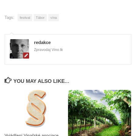
Tags:
festival
Tábor
vína
redakce
Zpravodaj Vino.tk
YOU MAY ALSO LIKE...
Vyjádření Vinařské asociace