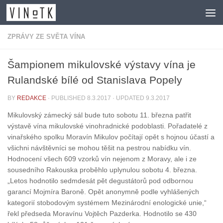
Skip to content
ZPRÁVY ZE SVĚTA VÍNA
Šampionem mikulovské výstavy vína je
Rulandské bílé od Stanislava Popely
BY
REDAKCE
· PUBLISHED
8.3.2017
· UPDATED
9.3.2017
Mikulovský zámecký sál bude tuto sobotu 11. března patřit
výstavě vína mikulovské vinohradnické podoblasti. Pořadatelé z
vinařského spolku Moravín Mikulov počítají opět s hojnou účastí a
všichni návštěvníci se mohou těšit na pestrou nabídku vín.
Hodnocení všech 609 vzorků vín nejenom z Moravy, ale i ze
sousedního Rakouska proběhlo uplynulou sobotu 4. března.
„Letos hodnotilo sedmdesát pět degustátorů pod odbornou
garancí Mojmíra Baroně. Opět anonymně podle vyhlášených
kategorií stobodovým systémem Mezinárodní enologické unie,“
řekl předseda Moravínu Vojtěch Pazderka. Hodnotilo se 430