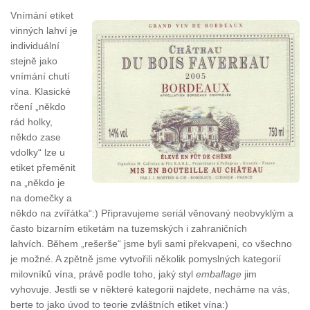
Vnímání etiket
vinných lahví je
individuální
stejně jako
vnímání chutí
vína. Klasické
rčení „někdo
rád holky,
někdo zase
vdolky“ lze u
etiket přeměnit
na „někdo je
na domečky a
někdo na zvířátka“:) Připravujeme seriál věnovaný neobvyklým a
často bizarním etiketám na tuzemských i zahraničních
lahvích. Během „rešerše“ jsme byli sami překvapeni, co všechno
je možné. A zpětně jsme vytvořili několik pomyslných kategorií
milovníků vína, právě podle toho, jaký styl
emballage
jim
vyhovuje. Jestli se v některé kategorii najdete, necháme na vás,
berte to jako úvod to teorie zvláštních etiket vína:)