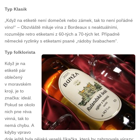
Typ Klasik
„Když na etiketě není domeček nebo zámek, tak to není pořádné
víno!“ – Obzvláště miluje vína z Bordeaux s neaktuálními,
rozumějte retro etiketami z 60-tých a 70-tých let. Případně
německé ryzlinky s etiketami psané „rádoby švabachem“.
Typ folklorista
Když je na
etiketě pár
oblečený
v moravském
kroji, je to
značka: ideál.
Pokud se okolo
nich pne réva
vinná, tak to
nemá chybu. A
kdyby vpravo
dole ještě byla nějaká veselá říkačka, která by zahrnovala výrazy: