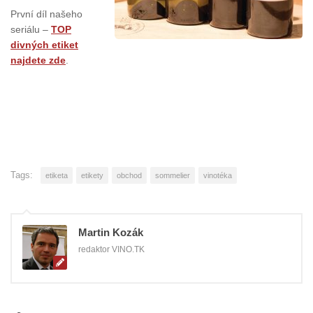
První díl našeho
seriálu –
TOP
divných etiket
najdete
zde
.
Tags:
etiketa
etikety
obchod
sommelier
vinotéka
Martin Kozák
redaktor VINO.TK