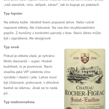
„náš stareček, víno, sklípek, zdraví“, tak to kupuje po paletách.
Typ hipster
Na etikety kašle. Ideálně fixem popsané lahve. Nebo ručně
napsané etikety. Ale číslované. Na raw-bio-recyklovatelném
papíře. Z buničiny z konkrétní parcely v lese. Navíc láhev může
být i zaprášená. Ale designově.
Typ snob
Pokud je etiketa zlatá, je vyhráno.
Motiv diamantů – super. Hodně
kudrlinek, to je povinnost. Navíc
visačka jaká VIP celebrita víno
vyrobila / vlastní / pila. Lahve musí
být číslované, pískované, v dřevěné
bedně se slámou. Jinak se to nedá
pít…
Typ tradicionalista