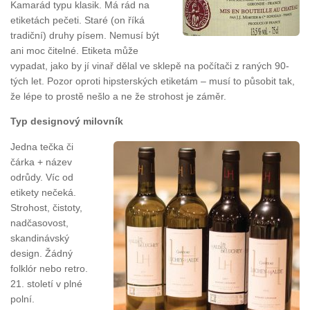
Kamarád typu klasik. Má rád na
etiketách pečeti. Staré (on říká
tradiční) druhy písem. Nemusí být
ani moc čitelné. Etiketa může
vypadat, jako by jí vinař dělal ve sklepě na počítači z raných 90-
tých let. Pozor oproti hipsterských etiketám – musí to působit tak,
že lépe to prostě nešlo a ne že strohost je záměr.
Typ designový milovník
Jedna tečka či
čárka + název
odrůdy. Víc od
etikety nečeká.
Strohost, čistoty,
nadčasovost,
skandinávský
design. Žádný
folklór nebo retro.
21. století v plné
polní.