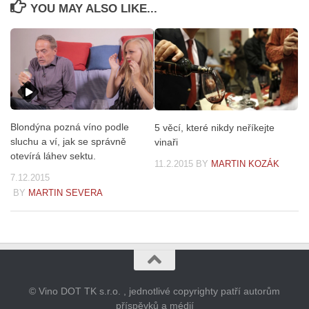
YOU MAY ALSO LIKE...
Blondýna pozná víno podle
5 věcí, které nikdy neříkejte
sluchu a ví, jak se správně
vinaři
otevírá láhev sektu.
11.2.2015
BY
MARTIN KOZÁK
7.12.2015
BY
MARTIN SEVERA
© Vino DOT TK s.r.o. , jednotlivé copyrighty patří autorům
příspěvků a médií