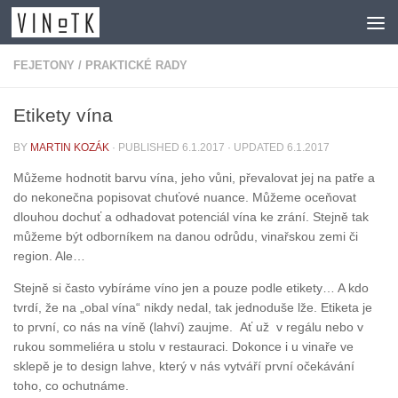
Skip to content
FEJETONY
/
PRAKTICKÉ RADY
Etikety vína
BY
MARTIN KOZÁK
· PUBLISHED
6.1.2017
· UPDATED
6.1.2017
Můžeme hodnotit barvu vína, jeho vůni, převalovat jej na patře a
do nekonečna popisovat chuťové nuance. Můžeme oceňovat
dlouhou dochuť a odhadovat potenciál vína ke zrání. Stejně tak
můžeme být odborníkem na danou odrůdu, vinařskou zemi či
region. Ale…
Stejně si často vybíráme víno jen a pouze podle etikety… A kdo
tvrdí, že na „obal vína“ nikdy nedal, tak jednoduše lže. Etiketa je
to první, co nás na víně (lahví) zaujme. Ať už v regálu nebo v
rukou sommeliéra u stolu v restauraci. Dokonce i u vinaře ve
sklepě je to design lahve, který v nás vytváří první očekávání
toho, co ochutnáme.