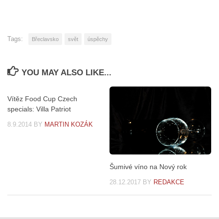
Tags:
Břeclavsko
svět
úspěchy
YOU MAY ALSO LIKE...
Vítěz Food Cup Czech
specials: Villa Patriot
8.9.2014
BY
MARTIN KOZÁK
Šumivé víno na Nový rok
28.12.2017
BY
REDAKCE