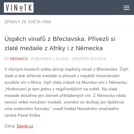
Skip to content
ZPRÁVY ZE SVĚTA VÍNA
Úspěch vinařů z Břeclavska. Přivezli si
zlaté medaile z Afriky i z Německa
BY
REDAKCE
· PUBLISHED
1.10.2016
· UPDATED
30.9.2016
V různých koutech světa sbírají úspěchy vinaři z Břeclavska. Čtyři
zlaté a dvě stříbrné medaile si přivezli z největší mezinárodní
soutěže vín v Africe, čtyři zlata získali na Mundus vini v Německu.
„Hodnocení je tam jedno z nejpřísnějších na světě. Na zlaté
medaile dosáhne jen zlomek přihlášených vín. Z Německa nikdo
nevozí velké množství medailí, ocenění se dočkají jen špičková
vína světového formátu,“ uvedl ředitel Národního vinařského
centra Pavel Krška.
Zdroj:
Deník.cz