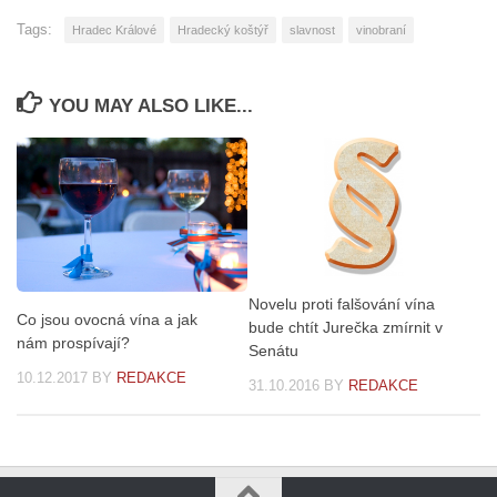
Tags:
Hradec Králové
Hradecký koštýř
slavnost
vinobraní
YOU MAY ALSO LIKE...
Novelu proti falšování vína
Co jsou ovocná vína a jak
bude chtít Jurečka zmírnit v
nám prospívají?
Senátu
10.12.2017
BY
REDAKCE
31.10.2016
BY
REDAKCE