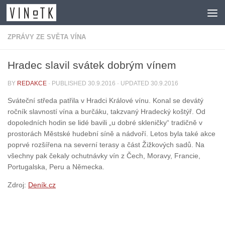
Skip to content
ZPRÁVY ZE SVĚTA VÍNA
Hradec slavil svátek dobrým vínem
BY
REDAKCE
· PUBLISHED
30.9.2016
· UPDATED
30.9.2016
Sváteční středa patřila v Hradci Králové vínu. Konal se devátý
ročník slavností vína a burčáku, takzvaný Hradecký koštýř. Od
dopoledních hodin se lidé bavili „u dobré skleničky“ tradičně v
prostorách Městské hudební síně a nádvoří. Letos byla také akce
poprvé rozšířena na severní terasy a část Žižkových sadů. Na
všechny pak čekaly ochutnávky vín z Čech, Moravy, Francie,
Portugalska, Peru a Německa.
Zdroj:
Deník.cz