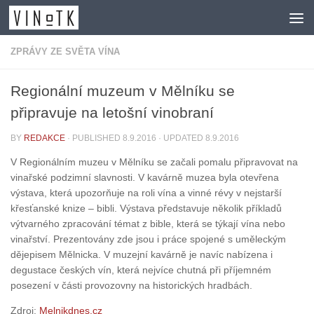
Skip to content
ZPRÁVY ZE SVĚTA VÍNA
Regionální muzeum v Mělníku se
připravuje na letošní vinobraní
BY
REDAKCE
· PUBLISHED
8.9.2016
· UPDATED
8.9.2016
V Regionálním muzeu v Mělníku se začali pomalu připravovat na
vinařské podzimní slavnosti. V kavárně muzea byla otevřena
výstava, která upozorňuje na roli vína a vinné révy v nejstarší
křesťanské knize – bibli. Výstava představuje několik příkladů
výtvarného zpracování témat z bible, která se týkají vína nebo
vinařství. Prezentovány zde jsou i práce spojené s uměleckým
dějepisem Mělnicka. V muzejní kavárně je navíc nabízena i
degustace českých vín, která nejvíce chutná při příjemném
posezení v části provozovny na historických hradbách.
Zdroj:
Melnikdnes.cz