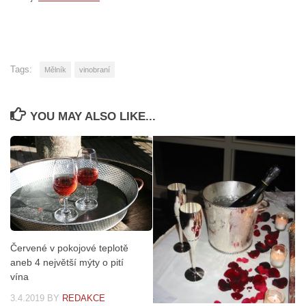
Tags:
Mělník
vinobraní
YOU MAY ALSO LIKE...
Červené v pokojové teplotě
aneb 4 největší mýty o pití
vína
3.4.2019
BY
REDAKCE