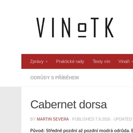
Skip to content
Zprávy
Praktické rady
Testy vín
Vinaři
ODRŮDY S PŘÍBĚHEM
Cabernet dorsa
BY
MARTIN SEVERA
· PUBLISHED
7.9.2016
· UPDATED
Původ:
Středně pozdní až pozdní modrá odrůda. 