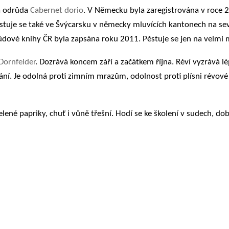
ká odrůda
Cabernet dorio
. V Německu byla zaregistrována v roce 2
stuje se také ve Švýcarsku v německy mluvících kantonech na se
ové knihy ČR byla zapsána roku 2011. Pěstuje se jen na velmi mal
Dornfelder
. Dozrává koncem září a začátkem října. Réví vyzrává l
í. Je odolná proti zimním mrazům, odolnost proti plísni révové a 
elené papriky, chuť i vůně třešní. Hodí se ke školení v sudech, dob