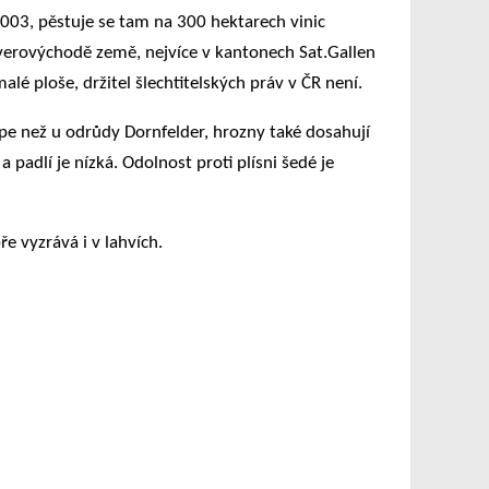
003, pěstuje se tam na 300 hektarech vinic
verovýchodě země, nejvíce v kantonech Sat.Gallen
é ploše, držitel šlechtitelských práv v ČR není.
épe než u odrůdy Dornfelder, hrozny také dosahují
padlí je nízká. Odolnost proti plísni šedé je
ře vyzrává i v lahvích.