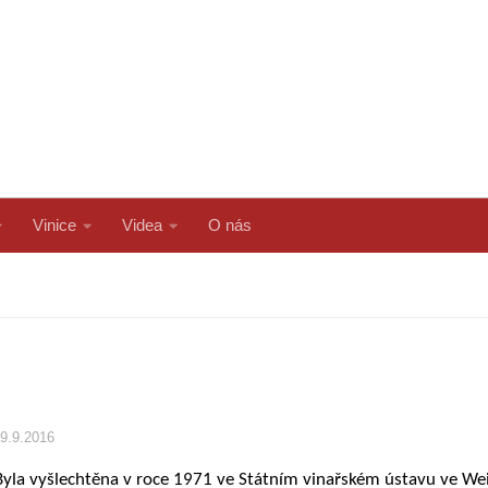
Vinice
Videa
O nás
9.9.2016
Byla vyšlechtěna v roce 1971 ve Státním vinařském ústavu ve W