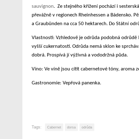
sauvignon
.
Ze stejného křížení pochází i sesters
převážně v regionech Rheinhessen a Bádensko. Pě
a Graubünden na cca 50 hektarech. Do Státní odrůd
Vlastnosti
: Vzhledově je odrůda podobná odrůdě
vyšší cukernatosti. Odrůda nemá sklon ke sprcháván
dobrá. Prospívá jí výživná a vododržná půda.
Víno
: Ve víně jsou cítit cabernetové tóny, aroma z
Gastronomie:
Vepřová panenka.
Tags:
Cabernet
dorsa
odrůda