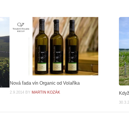
Nová řada vín Organic od Volaříka
2.9.2014
BY
MARTIN KOZÁK
Když
30.3.