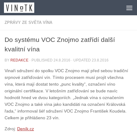
Skip to content
ZPRÁVY ZE SVĚTA VÍNA
Do systému VOC Znojmo zatřídí další
kvalitní vína
BY
REDAKCE
· PUBLISHED
24.8.2016
· UPDATED
23.8.2016
Vinaři sdružení do spolku VOC Znojmo mají před sebou tradiční
srpnové zatřiďování vín. Tímto procesem musí projít všechna
vína, která mají dostat tento „punc kvality“, označení víno
originální certifikace. V letošním zatřiďování se bude navíc
hodnotit hned ve dvou kategoriích. „Jednak vína s označením
VOC Znojmo a také vína jako kandidáti na označení Královská
řada,“ informoval šéf sdružení VOC Znojmo František Koudela.
Celkem je přihlášeno 23 vín.
Zdroj:
Deník.cz