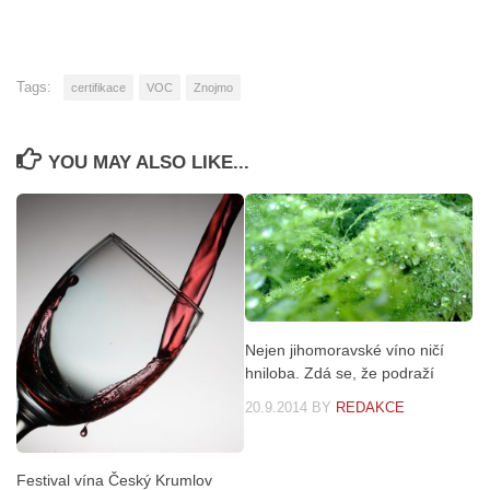
Tags:
certifikace
VOC
Znojmo
YOU MAY ALSO LIKE...
Nejen jihomoravské víno ničí
hniloba. Zdá se, že podraží
20.9.2014
BY
REDAKCE
Festival vína Český Krumlov