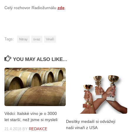
Celý rozhovor Radiožurnálu
zde
.
Tags:
Nitray
svaz
Vinaři
YOU MAY ALSO LIKE...
Vědci: Italské víno je o 3000
let starší, než jsme si mysleli
Desítky medailí si odvážejí
naši vinaři z USA
21.4.2018
BY
REDAKCE