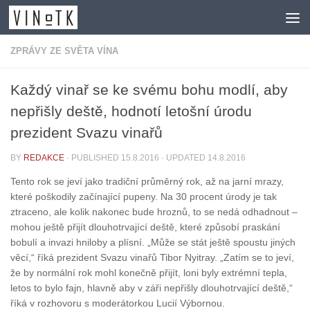
Skip to content
ZPRÁVY ZE SVĚTA VÍNA
Každý vinař se ke svému bohu modlí, aby
nepřišly deště, hodnotí letošní úrodu
prezident Svazu vinařů
BY
REDAKCE
· PUBLISHED
15.8.2016
· UPDATED
14.8.2016
Tento rok se jeví jako tradiční průměrný rok, až na jarní mrazy,
které poškodily začínající pupeny. Na 30 procent úrody je tak
ztraceno, ale kolik nakonec bude hroznů, to se nedá odhadnout –
mohou ještě přijít dlouhotrvající deště, které způsobí praskání
bobulí a invazi hniloby a plísní. „Může se stát ještě spoustu jiných
věcí,“ říká prezident Svazu vinařů Tibor Nyitray. „Zatím se to jeví,
že by normální rok mohl konečně přijít, loni byly extrémní tepla,
letos to bylo fajn, hlavně aby v záři nepřišly dlouhotrvající deště,“
říká v rozhovoru s moderátorkou Lucií Výbornou.