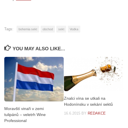
Tags:
bohemia sekt
obchod
sekt
Vodka
YOU MAY ALSO LIKE...
Znalci vína se utkali na
Hodonínsku v sekání sektů
Moravští vinaři v zemi
16.6.2015
BY
REDAKCE
tulipánů – veletrh Wine
Professional