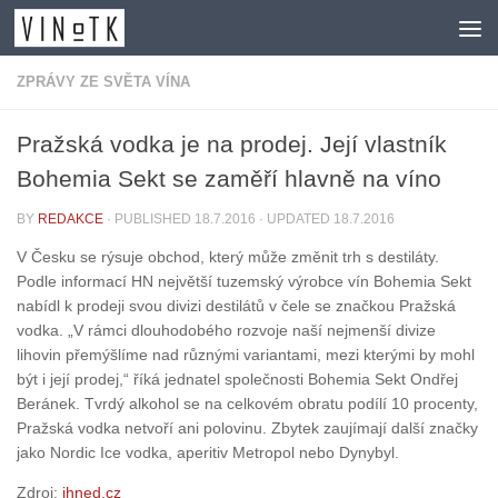
Skip to content
ZPRÁVY ZE SVĚTA VÍNA
Pražská vodka je na prodej. Její vlastník
Bohemia Sekt se zaměří hlavně na víno
BY
REDAKCE
· PUBLISHED
18.7.2016
· UPDATED
18.7.2016
V Česku se rýsuje obchod, který může změnit trh s destiláty.
Podle informací HN největší tuzemský výrobce vín Bohemia Sekt
nabídl k prodeji svou divizi destilátů v čele se značkou Pražská
vodka. „V rámci dlouhodobého rozvoje naší nejmenší divize
lihovin přemýšlíme nad různými variantami, mezi kterými by mohl
být i její prodej,“ říká jednatel společnosti Bohemia Sekt Ondřej
Beránek. Tvrdý alkohol se na celkovém obratu podílí 10 procenty,
Pražská vodka netvoří ani polovinu. Zbytek zaujímají další značky
jako Nordic Ice vodka, aperitiv Metropol nebo Dynybyl.
Zdroj:
ihned.cz