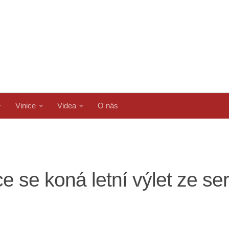
Vinice
Videa
O nás
e se koná letní výlet ze se