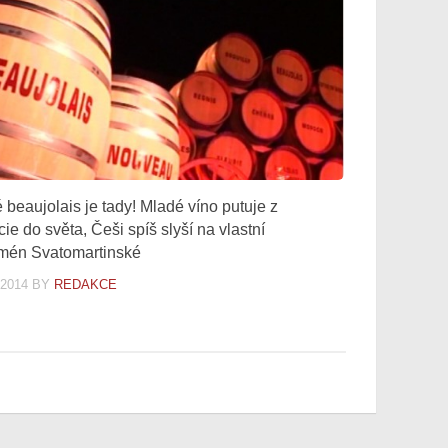
 beaujolais je tady! Mladé víno putuje z
ie do světa, Češi spíš slyší na vlastní
mén Svatomartinské
.2014
BY
REDAKCE