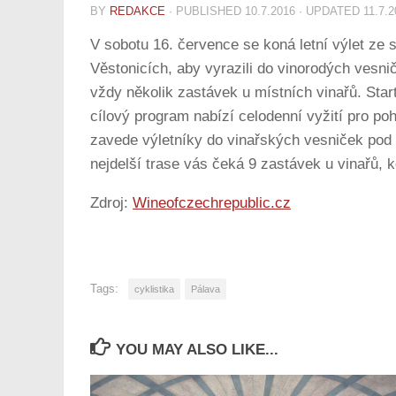
BY
REDAKCE
· PUBLISHED
10.7.2016
· UPDATED
11.7.
V sobotu 16. července se koná letní výlet ze s
Věstonicích, aby vyrazili do vinorodých vesn
vždy několik zastávek u místních vinařů. Start
cílový program nabízí celodenní vyžití pro po
zavede výletníky do vinařských vesniček pod 
nejdelší trase vás čeká 9 zastávek u vinařů, 
Zdroj:
Wineofczechrepublic.cz
Tags:
cyklistika
Pálava
YOU MAY ALSO LIKE...