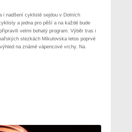
a i nadšení cyklisté sejdou v Dolních
yklisty a jedna pro pěší a na každé bude
řipravili velmi bohatý program. Výběr tras i
vinařských stezkách Mikulovska letos poprvé
ý výhled na známé vápencové vrchy. Na