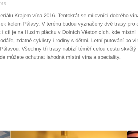
2016
eriálu Krajem vína 2016. Tentokrát se milovníci dobrého vín
iček kolem Pálavy. V terénu budou vyznačeny dvě trasy pro c
 i cíl je na Husím plácku v Dolních Věstonicích, kde místní p
hodáře, zdatné cyklisty i rodiny s dětmi. Letní putování po 
Pálavou. Všechny tři trasy nabízí téměř celou cestu skvěl
kde můžete ochutnat lahodná místní vína a speciality.