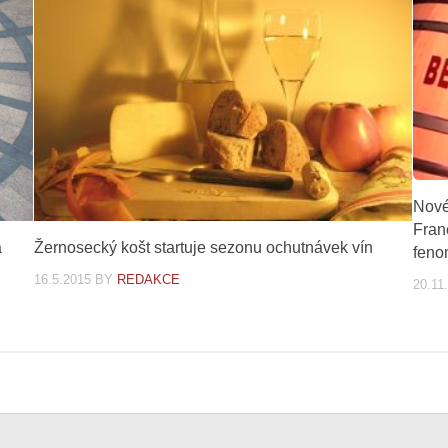
Nové
Franc
á
Žernosecký košt startuje sezonu ochutnávek vín
feno
16.5.2015
BY
REDAKCE
20.11