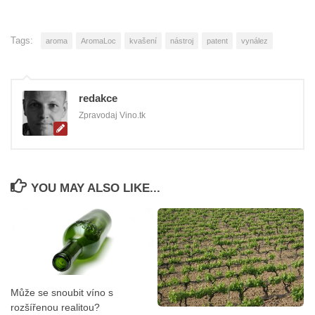
Tags:
aroma
AromaLoc
kvašení
nástroj
patent
vynález
redakce
Zpravodaj Vino.tk
YOU MAY ALSO LIKE...
Může se snoubit víno s
rozšířenou realitou?