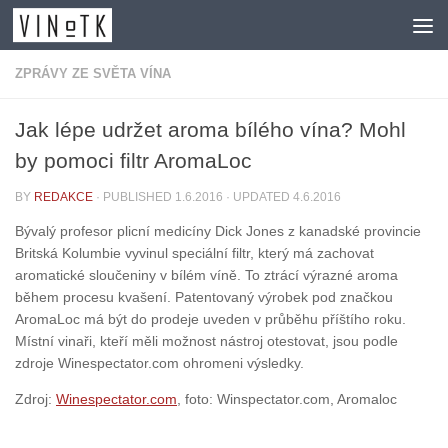
Skip to content
ZPRÁVY ZE SVĚTA VÍNA
Jak lépe udržet aroma bílého vína? Mohl
by pomoci filtr AromaLoc
BY
REDAKCE
· PUBLISHED
1.6.2016
· UPDATED
4.6.2016
Bývalý profesor plicní medicíny Dick Jones z kanadské provincie
Britská Kolumbie vyvinul speciální filtr, který má zachovat
aromatické sloučeniny v bílém víně. To ztrácí výrazné aroma
během procesu kvašení. Patentovaný výrobek pod značkou
AromaLoc má být do prodeje uveden v průběhu příštího roku.
Místní vinaři, kteří měli možnost nástroj otestovat, jsou podle
zdroje Winespectator.com ohromeni výsledky.
Zdroj:
Winespectator.com
, foto: Winspectator.com, Aromaloc