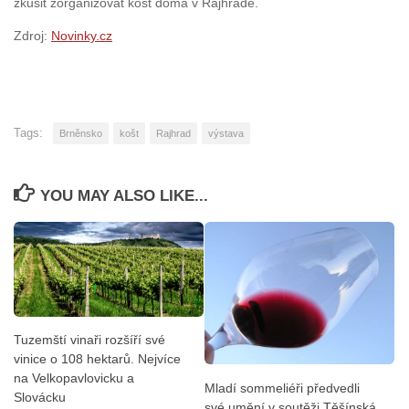
zkusit zorganizovat košt doma v Rajhradě.
Zdroj:
Novinky.cz
Tags:
Brněnsko
košt
Rajhrad
výstava
YOU MAY ALSO LIKE...
Tuzemští vinaři rozšíří své
vinice o 108 hektarů. Nejvíce
na Velkopavlovicku a
Mladí sommeliéři předvedli
Slovácku
své umění v soutěži Těšínská