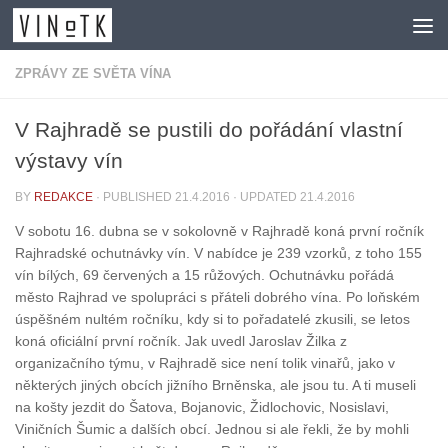
Skip to content
ZPRÁVY ZE SVĚTA VÍNA
V Rajhradě se pustili do pořádání vlastní
výstavy vín
BY
REDAKCE
· PUBLISHED
21.4.2016
· UPDATED
21.4.2016
V sobotu 16. dubna se v sokolovně v Rajhradě koná první ročník
Rajhradské ochutnávky vín. V nabídce je 239 vzorků, z toho 155
vín bílých, 69 červených a 15 růžových. Ochutnávku pořádá
město Rajhrad ve spolupráci s přáteli dobrého vína. Po loňském
úspěšném nultém ročníku, kdy si to pořadatelé zkusili, se letos
koná oficiální první ročník. Jak uvedl Jaroslav Žilka z
organizačního týmu, v Rajhradě sice není tolik vinařů, jako v
některých jiných obcích jižního Brněnska, ale jsou tu. A ti museli
na košty jezdit do Šatova, Bojanovic, Židlochovic, Nosislavi,
Viničních Šumic a dalších obcí. Jednou si ale řekli, že by mohli