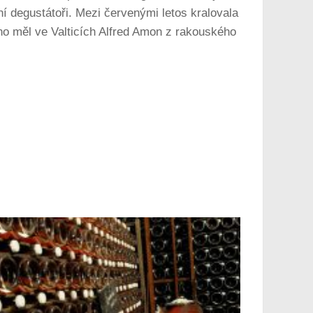
ní degustátoři. Mezi červenými letos kralovala
no měl ve Valticích Alfred Amon z rakouského