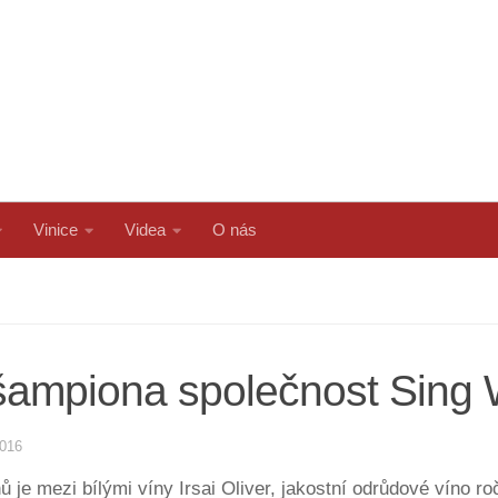
Vinice
Videa
O nás
a šampiona společnost Sing
2016
 je mezi bílými víny Irsai Oliver, jakostní odrůdové víno r