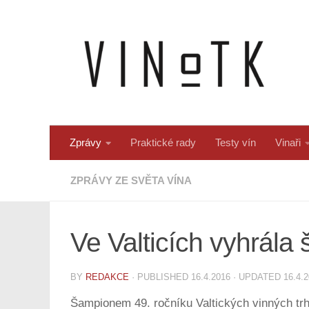
Skip to content
Zprávy
Praktické rady
Testy vín
Vinaři
ZPRÁVY ZE SVĚTA VÍNA
Ve Valticích vyhrál
BY
REDAKCE
· PUBLISHED
16.4.2016
· UPDATED
16.4.
Šampionem 49. ročníku Valtických vinných trhů