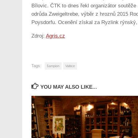
Bílovic. ČTK to dnes řekl organizátor soutěže 
odrůda Zweigeltrebe, výběr z hroznů 2015 Rod
Poysdorfu. Ocenění získal za Ryzlink rýnský, 
Zdroj:
Agris.cz
Tags:
šampion
Valtice
YOU MAY ALSO LIKE...