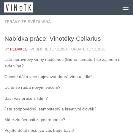
Skip to content
ZPRÁVY ZE SVĚTA VÍNA
Nabídka práce: Vinotéky Cellarius
BY
REDAKCE
· PUBLISHED
17.2.2016
· UPDATED
17.2.2016
Jste opravdový vinný nadšenec (klidně i amatér) se zájmem o
svět vína?
Chcete dál a více objevovat dobré víno a jídlo?
Učíte se rád/a novým věcem?
Baví vás práce s lidmi?
Jste zodpovědný, samostatný a kreativní člověk?
Máte zkušenosti z gastronomie?
Pojďte dělat něco, co vás bude bavit!