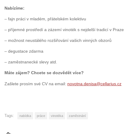
Nabízíme:
– fajn práci v mladém, přátelském kolektivu
– příjemné prostředí a zázemí vinoték s nejdelší tradicí v Praze
– možnost neustálého rozšiřování vašich vinných obzorů
– degustace zdarma
– zaměstnanecké slevy atd.
Máte zájem? Chcete se dozvědět více?
Zašlete prosím své CV na email:
novotna.denisa@cellarius.cz
Tags:
nabídka
práce
vinotéka
zaměstnání