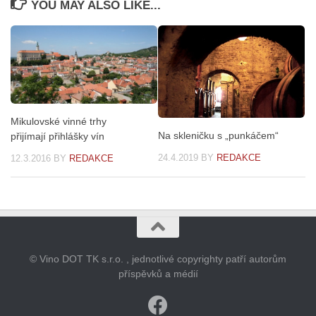
YOU MAY ALSO LIKE...
Mikulovské vinné trhy
Na skleničku s „punkáčem“
přijímají přihlášky vín
24.4.2019
BY
REDAKCE
12.3.2016
BY
REDAKCE
© Vino DOT TK s.r.o. , jednotlivé copyrighty patří autorům
příspěvků a médií