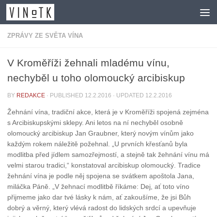
Skip to content
ZPRÁVY ZE SVĚTA VÍNA
V Kroměříži žehnali mladému vínu,
nechyběl u toho olomoucký arcibiskup
BY
REDAKCE
· PUBLISHED
12.2.2016
· UPDATED
12.2.2016
Žehnání vína, tradiční akce, která je v Kroměříži spojená zejména
s Arcibiskupskými sklepy. Ani letos na ní nechyběl osobně
olomoucký arcibiskup Jan Graubner, který novým vínům jako
každým rokem náležitě požehnal. „U prvních křesťanů byla
modlitba před jídlem samozřejmostí, a stejně tak žehnání vínu má
velmi starou tradici,“ konstatoval arcibiskup olomoucký. Tradice
žehnání vína je podle něj spojena se svátkem apoštola Jana,
miláčka Páně. „V žehnací modlitbě říkáme: Dej, ať toto víno
přijmeme jako dar tvé lásky k nám, ať zakoušíme, že jsi Bůh
dobrý a věrný, který vlévá radost do lidských srdcí a upevňuje