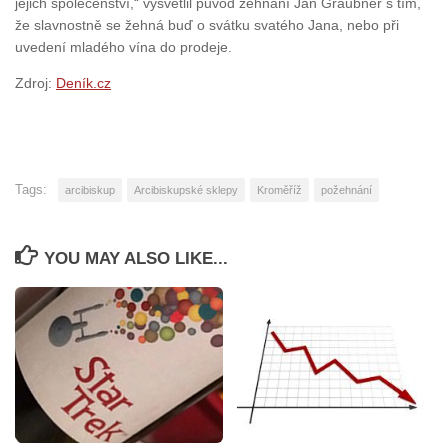
jejich společenství,“ vysvětlil původ žehnání Jan Graubner s tím,
že slavnostně se žehná buď o svátku svatého Jana, nebo při
uvedení mladého vína do prodeje.
Zdroj:
Deník.cz
Tags:
arcibiskup
Arcibiskupské sklepy
Kroměříž
požehnání
YOU MAY ALSO LIKE...