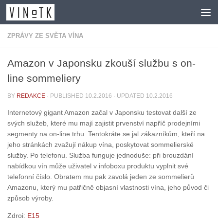
Skip to content
ZPRÁVY ZE SVĚTA VÍNA
Amazon v Japonsku zkouší službu s on-
line sommeliery
BY
REDAKCE
· PUBLISHED
10.2.2016
· UPDATED
10.2.2016
Internetový gigant Amazon začal v Japonsku testovat další ze
svých služeb, které mu mají zajistit prvenství napříč prodejními
segmenty na on-line trhu. Tentokráte se jal zákazníkům, kteří na
jeho stránkách zvažují nákup vína, poskytovat sommelierské
služby. Po telefonu. Služba funguje jednoduše: při brouzdání
nabídkou vín může uživatel v infoboxu produktu vyplnit své
telefonní číslo. Obratem mu pak zavolá jeden ze sommelierů
Amazonu, který mu patřičně objasní vlastnosti vína, jeho původ či
způsob výroby.
Zdroj:
E15