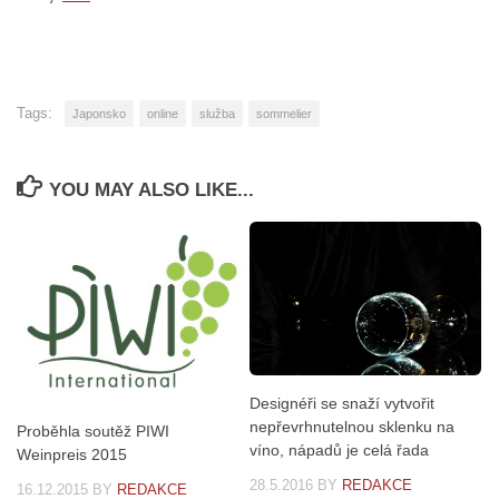
Tags:
Japonsko
online
služba
sommelier
YOU MAY ALSO LIKE...
Designéři se snaží vytvořit
nepřevrhnutelnou sklenku na
Proběhla soutěž PIWI
víno, nápadů je celá řada
Weinpreis 2015
28.5.2016
BY
REDAKCE
16.12.2015
BY
REDAKCE