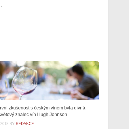
.
rvní zkušenost s českým vínem byla divná,
 světový znalec vín Hugh Johnson
.2018
BY
REDAKCE