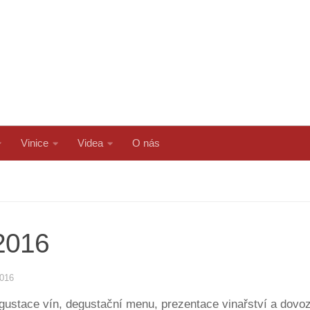
Vinice
Videa
O nás
2016
2016
gustace vín, degustační menu, prezentace vinařství a dovoz