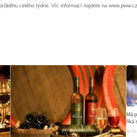
v průběhu celého týdne. Víc informací najdete na www.pww.cz
Má p
říká
18.10