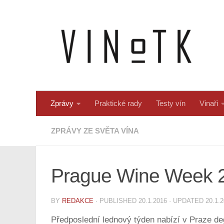
Skip to content
Zprávy
Praktické rady
Testy vín
Vinaři
ZPRÁVY ZE SVĚTA VÍNA
Prague Wine Week 
BY
REDAKCE
· PUBLISHED
20.1.2016
· UPDATED
20.1.
Předposlední lednový týden nabízí v Praze de