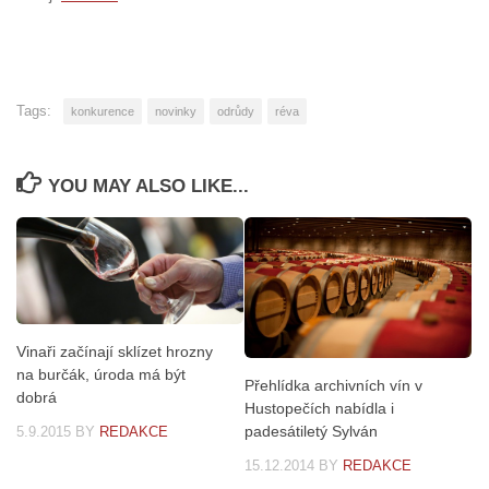
Tags:
konkurence
novinky
odrůdy
réva
YOU MAY ALSO LIKE...
Vinaři začínají sklízet hrozny
na burčák, úroda má být
Přehlídka archivních vín v
dobrá
Hustopečích nabídla i
padesátiletý Sylván
5.9.2015
BY
REDAKCE
15.12.2014
BY
REDAKCE