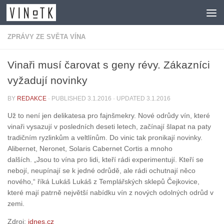
Skip to content
ZPRÁVY ZE SVĚTA VÍNA
Vinaři musí čarovat s geny révy. Zákazníci
vyžadují novinky
BY
REDAKCE
· PUBLISHED
3.1.2016
· UPDATED
3.1.2016
Už to není jen delikatesa pro fajnšmekry. Nové odrůdy vín, které
vinaři vysazují v posledních deseti letech, začínají šlapat na paty
tradičním ryzlinkům a veltlínům. Do vinic tak pronikají novinky.
Alibernet, Neronet, Solaris Cabernet Cortis a mnoho
dalších. „Jsou to vína pro lidi, kteří rádi experimentují. Kteří se
nebojí, neupínají se k jedné odrůdě, ale rádi ochutnají něco
nového,“ říká Lukáš Lukáš z Templářských sklepů Čejkovice,
které mají patrně největší nabídku vín z nových odolných odrůd v
zemi.
Zdroj:
idnes.cz