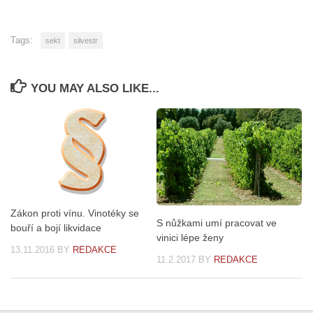
Tags:
sekt
silvestr
YOU MAY ALSO LIKE...
Zákon proti vínu. Vinotéky se
S nůžkami umí pracovat ve
bouří a bojí likvidace
vinici lépe ženy
13.11.2016
BY
REDAKCE
11.2.2017
BY
REDAKCE