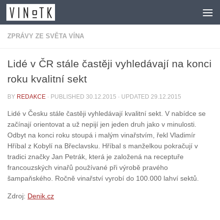
Skip to content
ZPRÁVY ZE SVĚTA VÍNA
Lidé v ČR stále častěji vyhledávají na konci
roku kvalitní sekt
BY
REDAKCE
· PUBLISHED
30.12.2015
· UPDATED
29.12.2015
Lidé v Česku stále častěji vyhledávají kvalitní sekt. V nabídce se
začínají orientovat a už nepijí jen jeden druh jako v minulosti.
Odbyt na konci roku stoupá i malým vinařstvím, řekl Vladimír
Hříbal z Kobylí na Břeclavsku. Hříbal s manželkou pokračují v
tradici značky Jan Petrák, která je založená na receptuře
francouzských vinařů používané při výrobě pravého
šampaňského. Ročně vinařství vyrobí do 100.000 lahví sektů.
Zdroj:
Denik.cz