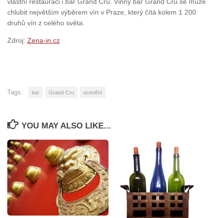
vlastní restauraci i bar Grand Cru. Vinný bar Grand Cru se může
chlubit největším výběrem vín v Praze, který čítá kolem 1 200
druhů vín z celého světa.
Zdroj:
Zena-in.cz
Tags:
bar
Grand Cru
ocenění
YOU MAY ALSO LIKE...