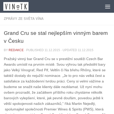
Skip to content
ZPRÁVY ZE SVĚTA VÍNA
Grand Cru se stal nejlepším vinným barem
v Česku
BY
REDAKCE
· PUBLISHED
11.12.2015
· UPDATED
11.12.2015
Pražský vinný bar Grand Cru se v prestižní soutěži Czech Bar
Awards umístil na prvním místě. Svou výhrou tak předstihl bary
jako Velký Vinograf, Red Pif, Veltlín či Na břehu Rhôny, které se
taktéž dostaly do nejužší nominace. „Je to pro nás velká čest a
satisfakce za každodenní tvrdou práci. Ceny si velmi vážíme a
budeme se snažit naše klienty dále nezklamat. Už nyní mohu
ovšem prozradit, že začátkem příštího roku chystáme několik
barových vylepšení, které, jak pevně doufám, povedou ještě k
větší spokojenosti našich zákazníků,“ říká Martin Nejedlý,
spolumajitel společnosti Premier Wines & Spirits (PWS), která