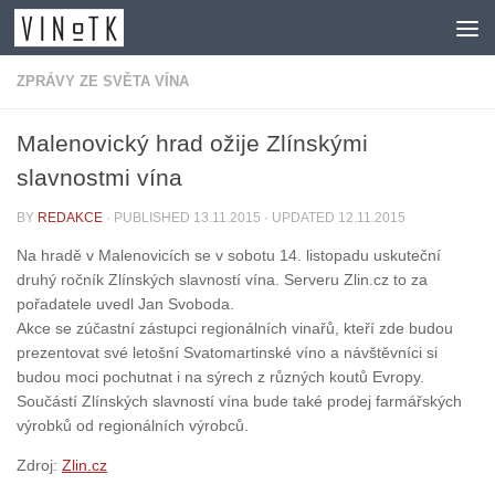
Skip to content
ZPRÁVY ZE SVĚTA VÍNA
Malenovický hrad ožije Zlínskými
slavnostmi vína
BY
REDAKCE
· PUBLISHED
13.11.2015
· UPDATED
12.11.2015
Na hradě v Malenovicích se v sobotu 14. listopadu uskuteční
druhý ročník Zlínských slavností vína. Serveru Zlin.cz to za
pořadatele uvedl Jan Svoboda.
Akce se zúčastní zástupci regionálních vinařů, kteří zde budou
prezentovat své letošní Svatomartinské víno a návštěvníci si
budou moci pochutnat i na sýrech z různých koutů Evropy.
Součástí Zlínských slavností vína bude také prodej farmářských
výrobků od regionálních výrobců.
Zdroj:
Zlin.cz