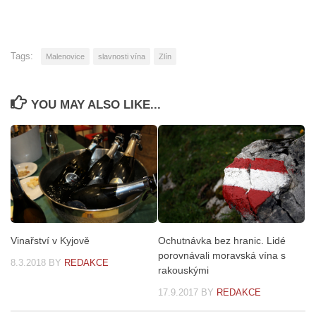
Tags:
Malenovice
slavnosti vína
Zlín
YOU MAY ALSO LIKE...
Vinařství v Kyjově
Ochutnávka bez hranic. Lidé
porovnávali moravská vína s
8.3.2018
BY
REDAKCE
rakouskými
17.9.2017
BY
REDAKCE