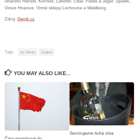
vinařství Hanzel, Kořínek, Lahofer, Líbal, Piálek a Jäger, Špalek,
Vinice Hnanice, Vinné sklepy Lechovice a Waldberg.
Zdroj:
Deník.cz
Tags:
Sv. Martin
Znojmo
YOU MAY ALSO LIKE...
Servírujeme tichá vína
Čína promlouvá do