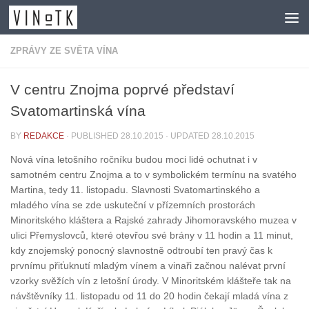
Skip to content
ZPRÁVY ZE SVĚTA VÍNA
V centru Znojma poprvé představí
Svatomartinská vína
BY
REDAKCE
· PUBLISHED
28.10.2015
· UPDATED
28.10.2015
Nová vína letošního ročníku budou moci lidé ochutnat i v
samotném centru Znojma a to v symbolickém termínu na svatého
Martina, tedy 11. listopadu. Slavnosti Svatomartinského a
mladého vína se zde uskuteční v přízemních prostorách
Minoritského kláštera a Rajské zahrady Jihomoravského muzea v
ulici Přemyslovců, které otevřou své brány v 11 hodin a 11 minut,
kdy znojemský ponocný slavnostně odtroubí ten pravý čas k
prvnímu přiťuknutí mladým vínem a vinaři začnou nalévat první
vzorky svěžích vín z letošní úrody. V Minoritském klášteře tak na
návštěvníky 11. listopadu od 11 do 20 hodin čekají mladá vína z