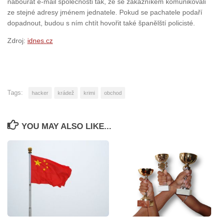
nabourat e-mail společnosti tak, že se zákazníkem komunikovali
ze stejné adresy jménem jednatele. Pokud se pachatele podaří
dopadnout, budou s ním chtít hovořit také španělští policisté.
Zdroj:
idnes.cz
Tags:
hacker
krádež
krimi
obchod
YOU MAY ALSO LIKE...