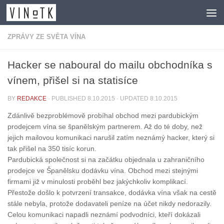
Skip to content
ZPRÁVY ZE SVĚTA VÍNA
Hacker se naboural do mailu obchodníka s
vínem, přišel si na statisíce
BY
REDAKCE
· PUBLISHED
8.10.2015
· UPDATED
8.10.2015
Zdánlivě bezproblémově probíhal obchod mezi pardubickým
prodejcem vína se španělským partnerem. Až do té doby, než
jejich mailovou komunikaci narušil zatím neznámý hacker, který si
tak přišel na 350 tisíc korun.
Pardubická společnost si na začátku objednala u zahraničního
prodejce ve Španělsku dodávku vína. Obchod mezi stejnými
firmami již v minulosti proběhl bez jakýchkoliv komplikací.
Přestože došlo k potvrzení transakce, dodávka vína však na cestě
stále nebyla, protože dodavateli peníze na účet nikdy nedorazily.
Celou komunikaci napadli neznámí podvodníci, kteří dokázali