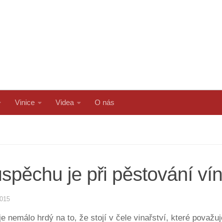
Vinice
Videa
O nás
spěchu je při pěstování ví
2015
e nemálo hrdý na to, že stojí v čele vinařství, které považu