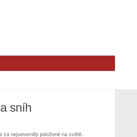
na sníh
je za nejseverněji položené na světě.