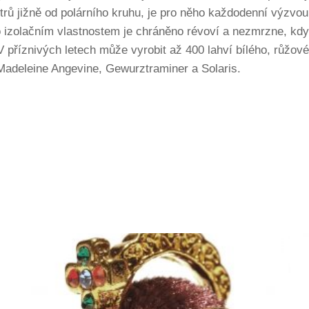
rů jižně od polárního kruhu, je pro něho každodenní výzvou,
o izolačním vlastnostem je chráněno révoví a nezmrzne, kd
V příznivých letech může vyrobit až 400 lahví bílého, růžové
Madeleine Angevine, Gewurztraminer a Solaris.