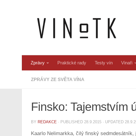
Skip to content
Zprávy
Praktické rady
Testy vín
Vinaři
ZPRÁVY ZE SVĚTA VÍNA
Finsko: Tajemstvím ú
BY
REDAKCE
· PUBLISHED
28.9.2015
· UPDATED
28.9.
Kaarlo Nelimarkka, čilý finský sedmdesátník, j