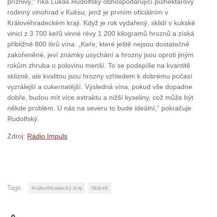
příznivý,“ říká Lukáš Rudolfský obhospodařující půlhektarový
rodinný vinohrad v Kuksu, jenž je prvním oficiálním v
Královéhradeckém kraji. Když je rok vydařený, sklidí v kukské
vinici z 3 700 keřů vinné révy 1 200 kilogramů hroznů a získá
přibližně 800 litrů vína. „Keře, které ještě nejsou dostatečně
zakořeněné, jeví známky usychání a hrozny jsou oproti jiným
rokům zhruba o polovinu menší. To se podepíše na kvantitě
sklizně, ale kvalitou jsou hrozny vzhledem k dobrému počasí
vyzrálejší a cukernatější. Výsledná vína, pokud vše dopadne
dobře, budou mít více extraktu a nižší kyseliny, což může být
někde problém. U nás na severu to bude ideální,“ pokračuje
Rudolfský.
Zdroj:
Rádio Impuls
Tags:
Královéhradecký kraj
Sklizeň