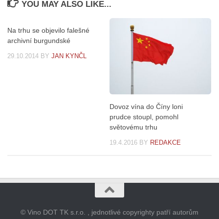
YOU MAY ALSO LIKE...
Na trhu se objevilo falešné
archivní burgundské
29.10.2014
BY
JAN KYNČL
Dovoz vína do Číny loni
prudce stoupl, pomohl
světovému trhu
19.4.2016
BY
REDAKCE
© Vino DOT TK s.r.o. , jednotlivé copyrighty patří autorům