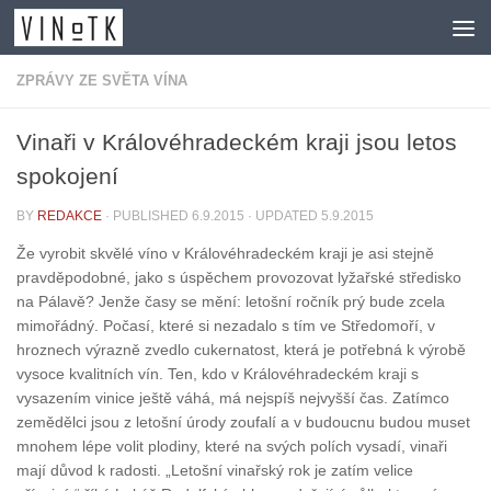
Skip to content
ZPRÁVY ZE SVĚTA VÍNA
Vinaři v Královéhradeckém kraji jsou letos
spokojení
BY
REDAKCE
· PUBLISHED
6.9.2015
· UPDATED
5.9.2015
Že vyrobit skvělé víno v Královéhradeckém kraji je asi stejně
pravděpodobné, jako s úspěchem provozovat lyžařské středisko
na Pálavě? Jenže časy se mění: letošní ročník prý bude zcela
mimořádný. Počasí, které si nezadalo s tím ve Středomoří, v
hroznech výrazně zvedlo cukernatost, která je potřebná k výrobě
vysoce kvalitních vín. Ten, kdo v Královéhradeckém kraji s
vysazením vinice ještě váhá, má nejspíš nejvyšší čas. Zatímco
zemědělci jsou z letošní úrody zoufalí a v budoucnu budou muset
mnohem lépe volit plodiny, které na svých polích vysadí, vinaři
mají důvod k radosti. „Letošní vinařský rok je zatím velice