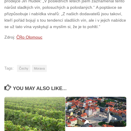
prodejce Jiří Hudek: „V posledních letech jsem zaznamenal tento
nárůst sladkých vín, polosuchých a poloslaných.“ A poptávce se
přizpůsobuje i nabídka vinařů: „Z našich dodavatelů jsou takoví,
kteří pořád bojují s tou tendencí sladších vín, ale i v jejich nabídce
se už tato vína vyskytují a myslím si, že je to pohltí.“
Zdroj:
ČRo Olomouc
Tags:
Čechy
Morava
YOU MAY ALSO LIKE...