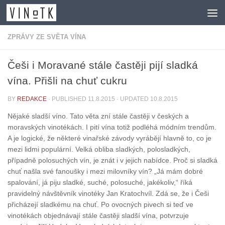
Skip to content
ZPRÁVY ZE SVĚTA VÍNA
Češi i Moravané stále častěji pijí sladká
vína. Přišli na chuť cukru
BY
REDAKCE
· PUBLISHED
11.8.2015
· UPDATED
10.8.2015
Nějaké sladší víno. Tato věta zní stále častěji v českých a
moravských vinotékách. I pití vína totiž podléhá módním trendům.
A je logické, že některé vinařské závody vyrábějí hlavně to, co je
mezi lidmi populární. Velká obliba sladkých, polosladkých,
případně polosuchých vín, je znát i v jejich nabídce. Proč si sladká
chuť našla své fanoušky i mezi milovníky vín? „Já mám dobré
spalování, já piju sladké, suché, polosuché, jakékoliv,“ říká
pravidelný návštěvník vinotéky Jan Kratochvíl. Zdá se, že i Češi
přicházejí sladkému na chuť. Po ovocných pivech si teď ve
vinotékách objednávají stále častěji sladší vína, potvrzuje