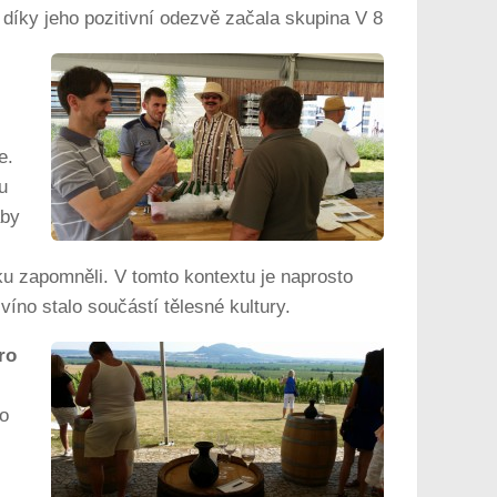
díky jeho pozitivní odezvě začala skupina V 8
e.
u
aby
šku zapomněli. V tomto kontextu je naprosto
íno stalo součástí tělesné kultury.
ro
co