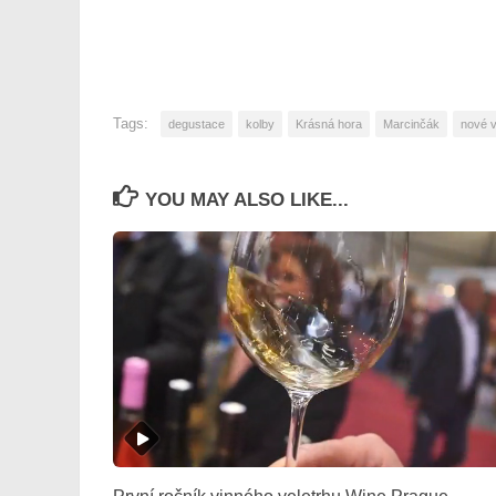
Tags:
degustace
kolby
Krásná hora
Marcinčák
nové v
YOU MAY ALSO LIKE...