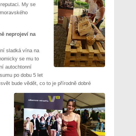
 reputaci. My se
o moravského
ně neprojeví na
dní sladká vína na
onomicky se mu to
tní autochtonní
sumu po dobu 5 let
svět bude vědět, co to je přírodně dobré