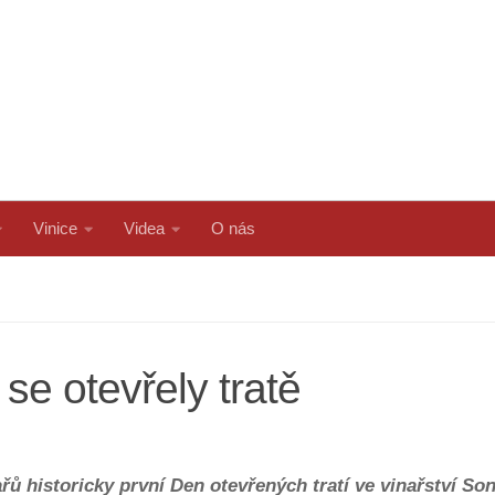
Vinice
Videa
O nás
se otevřely tratě
řů historicky první Den otevřených tratí ve vinařství So