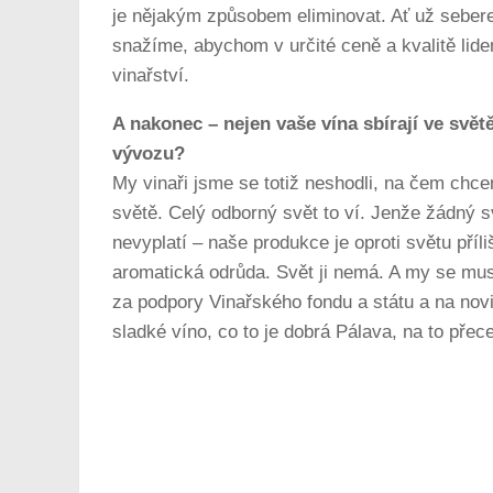
je nějakým způsobem eliminovat. Ať už sebere
snažíme, abychom v určité ceně a kvalitě lid
vinařství.
A nakonec – nejen vaše vína sbírají ve svě
vývozu?
My vinaři jsme se totiž neshodli, na čem chce
světě. Celý odborný svět to ví. Jenže žádný 
nevyplatí – naše produkce je oproti světu příl
aromatická odrůda. Svět ji nemá. A my se mus
za podpory Vinařského fondu a státu a na novi
sladké víno, co to je dobrá Pálava, na to pře