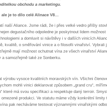
editelkou obchodu a marketingu.
ale je to dílo celé Alinace V8…
tí naší Aliance. Jsme rádi, že i přes velké vedro přišly stovk
o nejen degustačního odpoledne je poskytnout lidem možnost př
hnologiemi a domluvit si návštěvy i v dalších vinicích Ali
 kvalitě, o směřování vinice a o filosofii vinařství. Vybrali 
ozřejmě mají možnost ochutnat vína ze všech vinařství Alianc
by a samozřejmě také ze Sonberku.
at výrobu vysoce kvalitních moravských vín. Všichni členové
ychom mohli vinici deklarovat způsobem „grand cru“, míří
 které má svou specifikaci a respektuje daný terroir. Smys
 v omezené produkci. Ve statutu máme vždy konkrétní limity 
vá vína pak necháváme testovat významnými vinařskými odborn