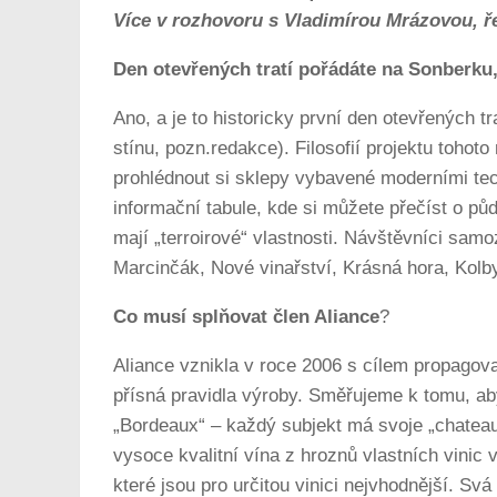
Více v rozhovoru s Vladimírou Mrázovou, ř
Den otevřených tratí pořádáte na Sonberku, 
Ano, a je to historicky první den otevřených tra
stínu, pozn.redakce). Filosofií projektu tohot
prohlédnout si sklepy vybavené moderními tec
informační tabule, kde si můžete přečíst o půdě,
mají „terroirové“ vlastnosti. Návštěvníci sam
Marcinčák, Nové vinařství, Krásná hora, Kol
Co musí splňovat člen Aliance
?
Aliance vznikla v roce 2006 s cílem propagov
přísná pravidla výroby. Směřujeme k tomu, ab
„Bordeaux“ – každý subjekt má svoje „chateau“
vysoce kvalitní vína z hroznů vlastních vinic
které jsou pro určitou vinici nejvhodnější. S