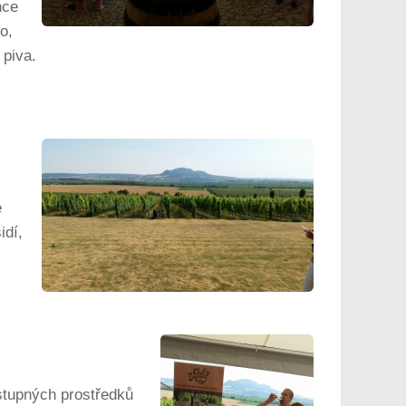
nce
o,
 piva.
e
idí,
stupných prostředků