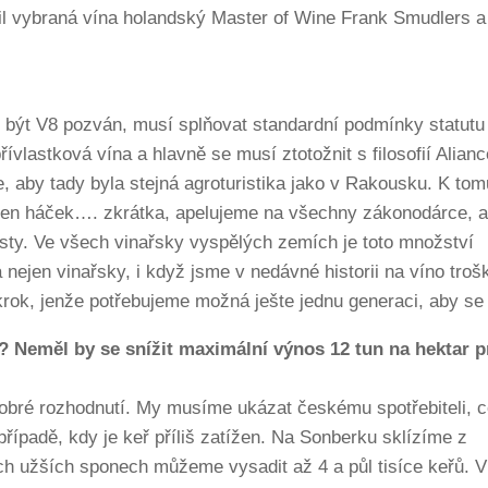
il vybraná vína holandský Master of Wine Frank Smudlers a 
 být V8 pozván, musí splňovat standardní podmínky statutu
řívlastková vína a hlavně se musí ztotožnit s filosofií Alianc
aby tady byla stejná agroturistika jako v Rakousku. K tom
 jeden háček…. zkrátka, apelujeme na všechny zákonodárce, 
listy. Ve všech vinařsky vyspělých zemích je toto množství
 nejen vinařsky, i když jsme v nedávné historii na víno tro
krok, jenže potřebujeme možná ješte jednu generaci, aby se v
y? Neměl by se snížit maximální výnos 12 tun na hektar p
dobré rozhodnutí. My musíme ukázat českému spotřebiteli, 
 případě, kdy je keř příliš zatížen. Na Sonberku sklízíme z
ch užších sponech můžeme vysadit až 4 a půl tisíce keřů. V