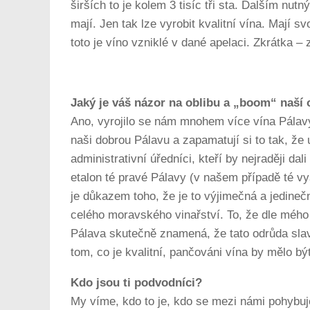
širších to je kolem 3 tisíc tři sta. Dalším nutn
mají. Jen tak lze vyrobit kvalitní vína. Mají s
toto je víno vzniklé v dané apelaci. Zkrátka – 
Jaký je váš názor na oblibu a „boom“ naší
Ano, vyrojilo se nám mnohem více vína Pálavy 
naši dobrou Pálavu a zapamatují si to tak, že 
administrativní úředníci, kteří by nejraději dal
etalon té pravé Pálavy (v našem případě té vyš
je důkazem toho, že je to výjimečná a jedine
celého moravského vinařství. To, že dle mého 
Pálava skutečně znamená, že tato odrůda slav
tom, co je kvalitní, pančováni vína by mělo být
Kdo jsou ti podvodníci?
My víme, kdo to je, kdo se mezi námi pohybu