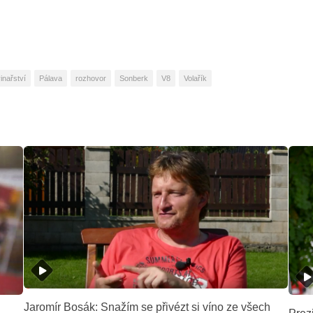
inařství
Pálava
rozhovor
Sonberk
V8
Volařík
Jaromír Bosák: Snažím se přivézt si víno ze všech