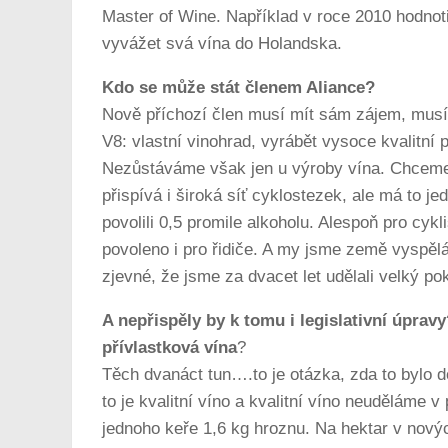
Master of Wine. Například v roce 2010 hodnot
vyvážet svá vína do Holandska.
Kdo se může stát členem Aliance?
Nově příchozí člen musí mít sám zájem, musí
V8: vlastní vinohrad, vyrábět vysoce kvalitní p
Nezůstáváme však jen u výroby vína. Chceme, 
přispívá i široká síť cyklostezek, ale má to
povolili 0,5 promile alkoholu. Alespoň pro cyk
povoleno i pro řidiče. A my jsme země vyspělá
zjevné, že jsme za dvacet let udělali velký po
A nepřispěly by k tomu i legislativní úprav
přívlastková vína
?
Těch dvanáct tun….to je otázka, zda to bylo 
to je kvalitní víno a kvalitní víno neuděláme v
jednoho keře 1,6 kg hroznu. Na hektar v nový