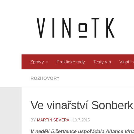
Skip to content
Zprávy
Praktické rady
Testy vín
Vinaři
ROZHOVORY
Ve vinařství Sonberk 
BY
MARTIN SEVERA
·
10.7.2015
V neděli 5.července uspořádala Aliance vina