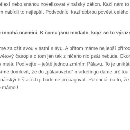
flexí nebo snahou novelizovat vinařský zákon. Kazí nám to
em nabídli to nejlepší. Podvodníci kazí dobrou pověst celéh
tě mnohá ocenění. K čemu jsou medaile, když se to výraz
me založit svou vlastní slávu. A přitom máme nejlepší příro
světový časopis o tom jen tak z ničeho nic psát nebude. Ek
iš malá. Podívejte – ještě jednou zmíním Pálavu. To je uniká
íme domluvit, že do „pálavového“ marketingu dáme určitou 
nářských štacích ji budeme propagovat. Potenciál na to, že 
ce máme!!