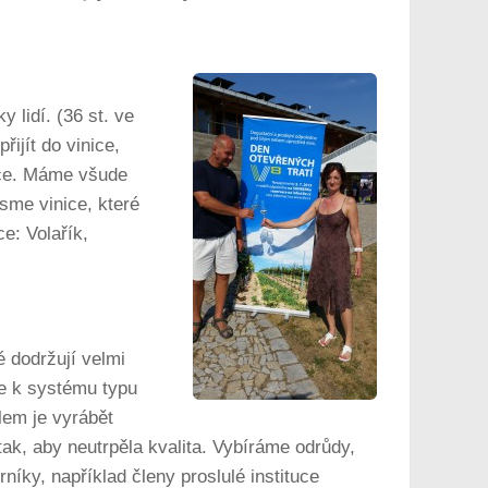
y lidí. (36 st. ve
ijít do vinice,
ance. Máme všude
jsme vinice, které
e: Volařík,
 dodržují velmi
me k systému typu
lem je vyrábět
tak, aby neutrpěla kvalita. Vybíráme odrůdy,
íky, například členy proslulé instituce