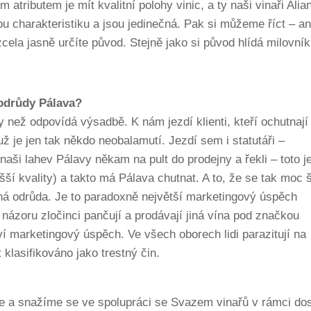
ým atributem je mít kvalitní polohy vinic, a ty naši vinaři Alia
vou charakteristiku a jsou jedinečná. Pak si můžeme říct – an
zcela jasně určíte původ. Stejně jako si původ hlídá milovník
 odrůdy Pálava?
než odpovídá výsadbě. K nám jezdí klienti, kteří ochutnají
už je jen tak někdo neobalamutí. Jezdí sem i statutáři –
i naši lahev Pálavy někam na pult do prodejny a řekli – toto j
ší kvality) a takto má Pálava chutnat. A to, že se tak moc š
čná odrůda. Je to paradoxně největší marketingový úspěch
názoru zločinci pančují a prodávají jiná vína pod značkou
í marketingový úspěch. Ve všech oborech lidi parazitují na
 klasifikováno jako trestný čin.
je a snažíme se ve spolupráci se Svazem vinařů v rámci do