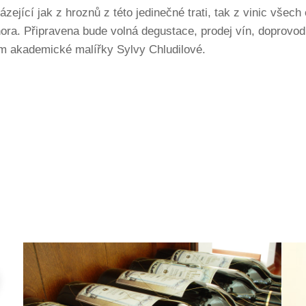
zející jak z hroznů z této jedinečné trati, tak z vinic všech
hora. Připravena bude volná degustace, prodej vín, doprovo
m akademické malířky Sylvy Chludilové.