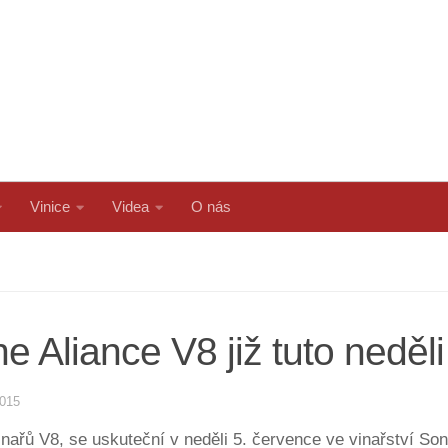
Vinice
Videa
O nás
 Aliance V8 již tuto neděl
2015
nařů V8, se uskuteční v neděli 5. července ve vinařství Son