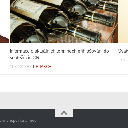
Informace o aktuálních termínech přihlašování do
Svatý
soutěží vín ČR
12.11
11.3.2019
BY
REDAKCE
orům příspěvků a médií