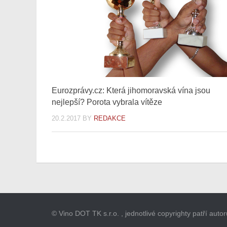
Eurozprávy.cz: Která jihomoravská vína jsou
nejlepší? Porota vybrala vítěze
20.2.2017
BY
REDAKCE
© Vino DOT TK s.r.o. , jednotlivé copyrighty patří aut