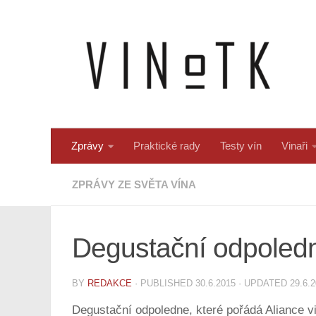
Skip to content
Zprávy
Praktické rady
Testy vín
Vinaři
ZPRÁVY ZE SVĚTA VÍNA
Degustační odpoledne
BY
REDAKCE
· PUBLISHED
30.6.2015
· UPDATED
29.6.
Degustační odpoledne, které pořádá Aliance vi