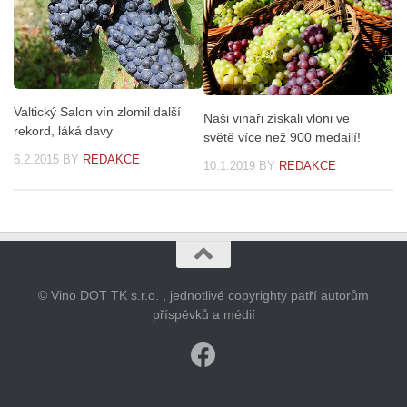
Valtický Salon vín zlomil další
Naši vinaři získali vloni ve
rekord, láká davy
světě více než 900 medailí!
6.2.2015
BY
REDAKCE
10.1.2019
BY
REDAKCE
© Vino DOT TK s.r.o. , jednotlivé copyrighty patří autorům
příspěvků a médií