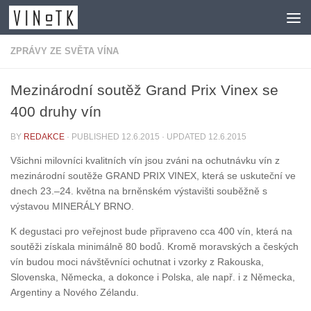
Skip to content
ZPRÁVY ZE SVĚTA VÍNA
Mezinárodní soutěž Grand Prix Vinex se
400 druhy vín
BY
REDAKCE
· PUBLISHED
12.6.2015
· UPDATED
12.6.2015
Všichni milovníci kvalitních vín jsou zváni na ochutnávku vín z
mezinárodní soutěže GRAND PRIX VINEX, která se uskuteční ve
dnech 23.–24. května na brněnském výstavišti souběžně s
výstavou MINERÁLY BRNO.
K degustaci pro veřejnost bude připraveno cca 400 vín, která na
soutěži získala minimálně 80 bodů. Kromě moravských a českých
vín budou moci návštěvníci ochutnat i vzorky z Rakouska,
Slovenska, Německa, a dokonce i Polska, ale např. i z Německa,
Argentiny a Nového Zélandu.