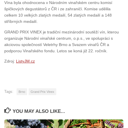
Vína byla ohodnocena v Národním vinařském centru komisí
špičkových degustátorů z ČR i ze zahraničí. Komise udělila
celkem 10 velkých zlatých medailí, 54 zlatých medailí a 148
stříbrných medailí.
GRAND PRIX VINEX je tradiční mezinárodní soutěží vín, kterou
organizuje Národní vinařské centrum, o.p.s., ve spolupráci s
akciovou společností Veletrhy Brno a Svazem vinařů ČR a
podporou Vinařského fondu. Letos se koná již 22. ročník.
Zdroj:
ListyJM.cz
Tags:
Brno
Grand Prix Vinex
YOU MAY ALSO LIKE...