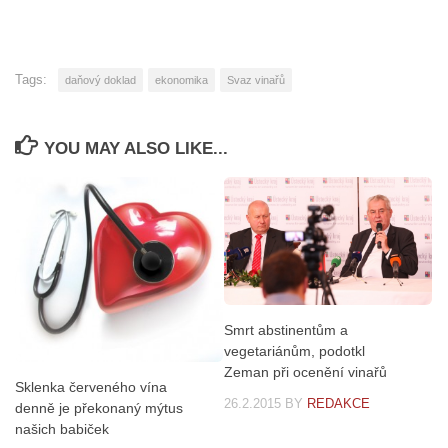
Tags:
daňový doklad
ekonomika
Svaz vinařů
YOU MAY ALSO LIKE...
Smrt abstinentům a
vegetariánům, podotkl
Zeman při ocenění vinařů
Sklenka červeného vína
26.2.2015
BY
REDAKCE
denně je překonaný mýtus
našich babiček