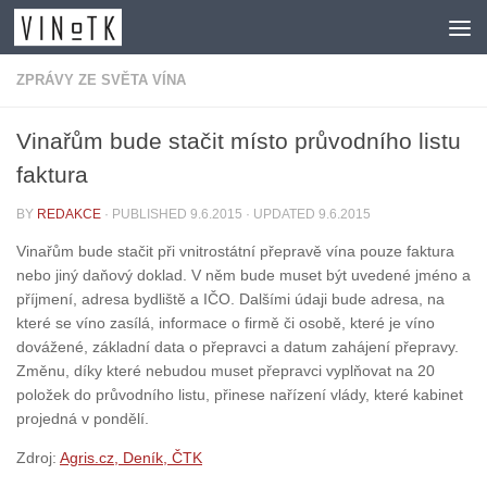
Skip to content
ZPRÁVY ZE SVĚTA VÍNA
Vinařům bude stačit místo průvodního listu
faktura
BY
REDAKCE
· PUBLISHED
9.6.2015
· UPDATED
9.6.2015
Vinařům bude stačit při vnitrostátní přepravě vína pouze faktura
nebo jiný daňový doklad. V něm bude muset být uvedené jméno a
příjmení, adresa bydliště a IČO. Dalšími údaji bude adresa, na
které se víno zasílá, informace o firmě či osobě, které je víno
dovážené, základní data o přepravci a datum zahájení přepravy.
Změnu, díky které nebudou muset přepravci vyplňovat na 20
položek do průvodního listu, přinese nařízení vlády, které kabinet
projedná v pondělí.
Zdroj:
Agris.cz, Deník, ČTK