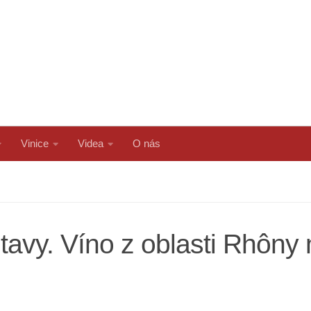
Vinice
Videa
O nás
avy. Víno z oblasti Rhôny 