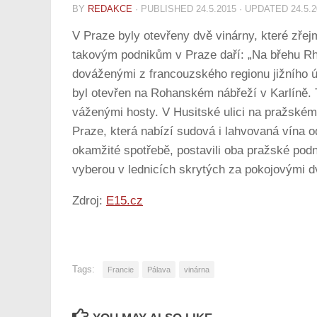
BY
REDAKCE
· PUBLISHED
24.5.2015
· UPDATED
24.5.
V Praze byly otevřeny dvě vinárny, které zře
takovým podnikům v Praze daří: „Na břehu Rhô
dováženými z francouzského regionu jižního ú
byl otevřen na Rohanském nábřeží v Karlíně. T
váženými hosty. V Husitské ulici na pražském 
Praze, která nabízí sudová i lahvovaná vína o
okamžité spotřebě, postavili oba pražské pod
vyberou v lednicích skrytých za pokojovými dv
Zdroj:
E15.cz
Tags:
Francie
Pálava
vinárna