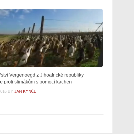
řství Vergenoegd z Jihoafrické republiky
je proti slimákům s pomocí kachen
2016
BY
JAN KYNČL