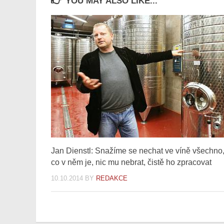
YOU MAY ALSO LIKE...
Jan Dienstl: Snažíme se nechat ve víně všechno
co v něm je, nic mu nebrat, čistě ho zpracovat
10.10.2014
BY
REDAKCE