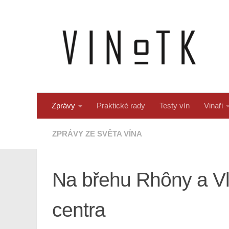
Skip to content
Zprávy
Praktické rady
Testy vín
Vinaři
ZPRÁVY ZE SVĚTA VÍNA
Na břehu Rhôny a Vlt
centra