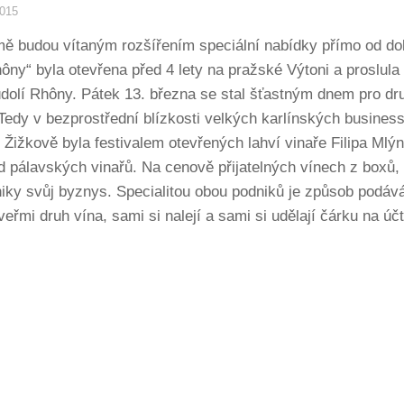
2015
jmě budou vítaným rozšířením speciální nabídky přímo od dob
ny“ byla otevřena před 4 lety na pražské Výtoni a proslula
dolí Rhôny. Pátek 13. března se stal šťastným dnem pro dru
edy v bezprostřední blízkosti velkých karlínských business 
Žižkově byla festivalem otevřených lahví vinaře Filipa Mlýn
d pálavských vinařů. Na cenově přijatelných vínech z boxů, 
niky svůj byznys. Specialitou obou podniků je způsob podáv
eřmi druh vína, sami si nalejí a sami si udělají čárku na úč