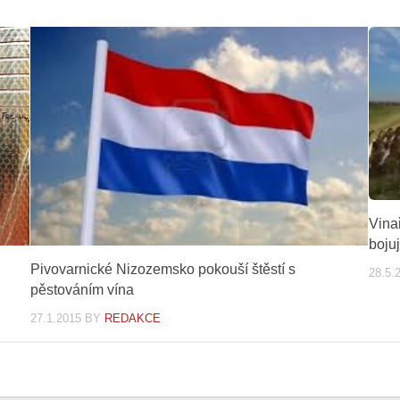
Vina
boju
,
Pivovarnické Nizozemsko pokouší štěstí s
28.5.
pěstováním vína
27.1.2015
BY
REDAKCE