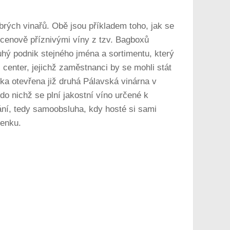
rých vinařů. Obě jsou příkladem toho, jak se
 cenově příznivými víny z tzv. Bagboxů
hý podnik stejného jména a sortimentu, který
center, jejichž zaměstnanci by se mohli stát
ka otevřena již druhá Pálavská vinárna v
do nichž se plní jakostní víno určené k
ání, tedy samoobsluha, kdy hosté si sami
tenku.