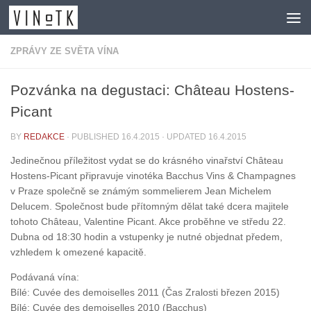
Skip to content
ZPRÁVY ZE SVĚTA VÍNA
Pozvánka na degustaci: Château Hostens-
Picant
BY
REDAKCE
· PUBLISHED
16.4.2015
· UPDATED
16.4.2015
Jedinečnou příležitost vydat se do krásného vinařství Château
Hostens-Picant připravuje vinotéka Bacchus Vins & Champagnes
v Praze společně se známým sommelierem Jean Michelem
Delucem. Společnost bude přítomným dělat také dcera majitele
tohoto Château, Valentine Picant. Akce proběhne ve středu 22.
Dubna od 18:30 hodin a vstupenky je nutné objednat předem,
vzhledem k omezené kapacitě.
Podávaná vína:
Bílé: Cuvée des demoiselles 2011 (Čas Zralosti březen 2015)
Bílé: Cuvée des demoiselles 2010 (Bacchus)