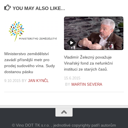
YOU MAY ALSO LIKE...
Ministerstvo zemědělství
Vladimír Železný považuje
zavádí přísnější metr pro
Vinařský fond za nefunkční
prodej sudového vína. Sudy
instituci ze starých časů.
dostanou pásku
15.6.2015
9.10.2015
BY
JAN KYNČL
BY
MARTIN SEVERA
© Vino DOT TK s.r.o. , jednotlivé copyrighty patří autorům