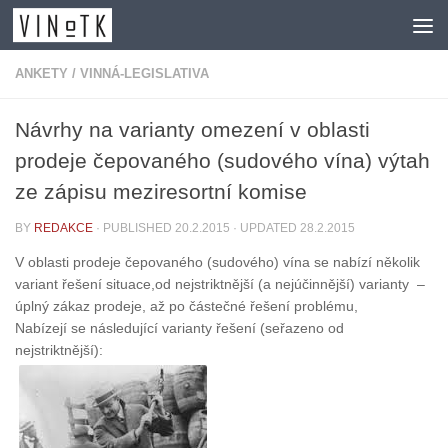
Skip to content
ANKETY
/
VINNÁ-LEGISLATIVA
Návrhy na varianty omezení v oblasti
prodeje čepovaného (sudového vína) výtah
ze zápisu meziresortní komise
BY
REDAKCE
· PUBLISHED
20.2.2015
· UPDATED
28.2.2015
V oblasti prodeje čepovaného (sudového) vína se nabízí několik
variant řešení situace,od nejstriktnější (a nejúčinnější) varianty –
úplný zákaz prodeje, až po částečné řešení problému,
Nabízejí se následující varianty řešení (seřazeno od
nejstriktnější):