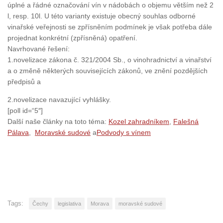
úplné a řádné označování vín v nádobách o objemu větším než 2
l, resp. 10l. U této varianty existuje obecný souhlas odborné
vinařské veřejnosti se zpřísněním podmínek je však potřeba dále
projednat konkrétní (zpřísněná) opatření.
Navrhované řešení:
1.novelizace zákona č. 321/2004 Sb., o vinohradnictví a vinařství
a o změně některých souvisejících zákonů, ve znění pozdějších
předpisů a
2.novelizace navazující vyhlášky.
[poll id=“5″]
Další naše články na toto téma:
Kozel zahradníkem
,
Falešná
Pálava
,
Moravské sudov
é
a
Podvody s vínem
Tags:
Čechy
legislativa
Morava
moravské sudové