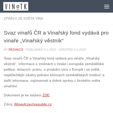
Skip to content
ZPRÁVY ZE SVĚTA VÍNA
Svaz vinařů ČR a Vinařský fond vydává pro
vinaře „Vinařský věstník“
BY
REDAKCE
· PUBLISHED
5.2.2015
· UPDATED
5.2.2015
Svaz vinařů ČR a Vinařský fond vydává pro vinaře „Vinařský
věstník“. Informace o změnách v české i evropské zemědělské
politice, dotacích, právu, o produkci vína v Evropě i ve světě,
nejdůležitější závěry jednání klíčových zemědělských institucí a
další informace, zajímavosti a dobré zprávy z širokého světa
vinařství.
Dokument je ke stažení
ZDE
.
Zdroj:
Wineofczechrepublic.cz