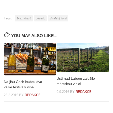
Tags:
Svaz vinařů
věstník
Vinařský fond
YOU MAY ALSO LIKE...
Ústí nad Labem založilo
Na jihu Čech budou dva
městskou vinici
velké festivaly vína
9.9.2016
BY
REDAKCE
26.2.2016
BY
REDAKCE