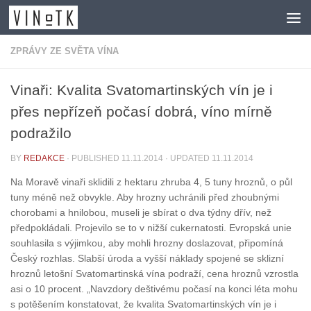
Skip to content
ZPRÁVY ZE SVĚTA VÍNA
Vinaři: Kvalita Svatomartinských vín je i
přes nepřízeň počasí dobrá, víno mírně
podražilo
BY
REDAKCE
· PUBLISHED
11.11.2014
· UPDATED
11.11.2014
Na Moravě vinaři sklidili z hektaru zhruba 4, 5 tuny hroznů, o půl
tuny méně než obvykle. Aby hrozny uchránili před zhoubnými
chorobami a hnilobou, museli je sbírat o dva týdny dřív, než
předpokládali. Projevilo se to v nižší cukernatosti. Evropská unie
souhlasila s výjimkou, aby mohli hrozny doslazovat, připomíná
Český rozhlas. Slabší úroda a vyšší náklady spojené se sklizní
hroznů letošní Svatomartinská vína podraží, cena hroznů vzrostla
asi o 10 procent. „Navzdory deštivému počasí na konci léta mohu
s potěšením konstatovat, že kvalita Svatomartinských vín je i