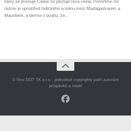
který se jmenuje Cilaos se pěstuje réva vinná. Pomiňme, že
ostrov je uprostřed Indického oceánu mezi Madagaskarem a
Mauritiem, a berme v úvahu, že...
© Vino DOT TK s.r.o. , jednotlivé copyrighty patří autorům
příspěvků a médií