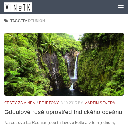
Skip to content
TAGGED:
REUNION
CESTY ZA VÍNEM
/
FEJETONY
8.10.2015
BY
MARTIN SEVERA
Gdoulové rosé uprostřed Indického oceánu
Na ostrově La Réunion jsou tři lávové kotle a v tom jednom,