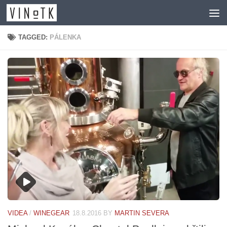
Skip to content
TAGGED:
PÁLENKA
VIDEA
/
WINEGEAR
18.8.2016
BY
MARTIN SEVERA