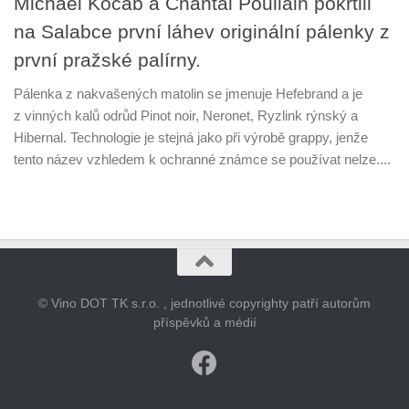
Michael Kocáb a Chantal Poullain pokřtili
na Salabce první láhev originální pálenky z
první pražské palírny.
Pálenka z nakvašených matolin se jmenuje Hefebrand a je
z vinných kalů odrůd Pinot noir, Neronet, Ryzlink rýnský a
Hibernal. Technologie je stejná jako při výrobě grappy, jenže
tento název vzhledem k ochranné známce se používat nelze....
© Vino DOT TK s.r.o. , jednotlivé copyrighty patří autorům
příspěvků a médií