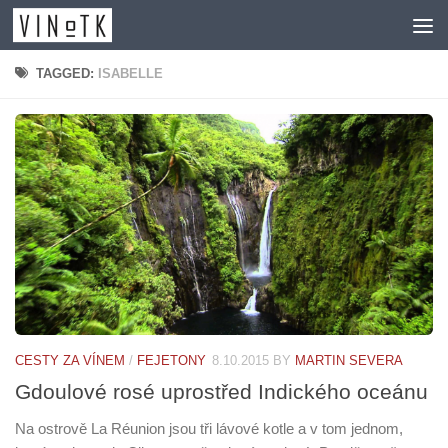
Skip to content
TAGGED:
ISABELLE
CESTY ZA VÍNEM
/
FEJETONY
8.10.2015
BY
MARTIN SEVERA
Gdoulové rosé uprostřed Indického oceánu
Na ostrově La Réunion jsou tři lávové kotle a v tom jednom,