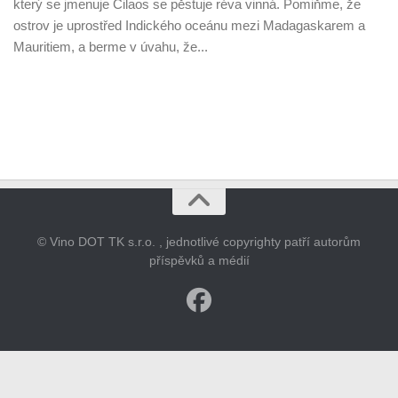
který se jmenuje Cilaos se pěstuje réva vinná. Pomiňme, že
ostrov je uprostřed Indického oceánu mezi Madagaskarem a
Mauritiem, a berme v úvahu, že...
© Vino DOT TK s.r.o. , jednotlivé copyrighty patří autorům
příspěvků a médií