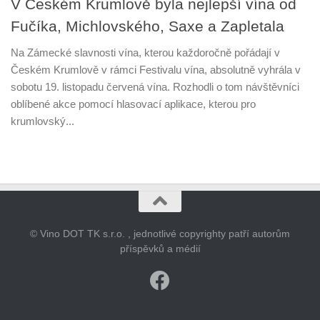
V Českém Krumlově byla nejlepší vína od
Fučíka, Michlovského, Saxe a Zapletala
Na Zámecké slavnosti vína, kterou každoročně pořádají v
Českém Krumlově v rámci Festivalu vína, absolutně vyhrála v
sobotu 19. listopadu červená vína. Rozhodli o tom návštěvníci
oblíbené akce pomocí hlasovací aplikace, kterou pro
krumlovský...
© Vino DOT TK s.r.o. , jednotlivé copyrighty patří autorům
příspěvků a médií