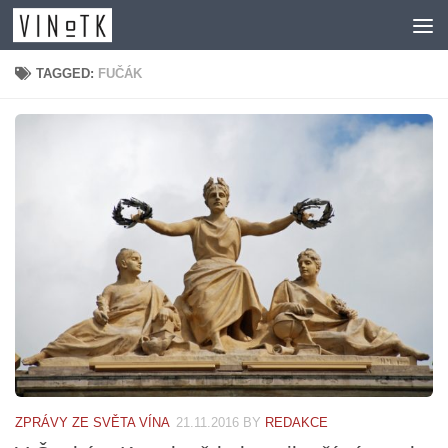
Skip to content
TAGGED:
FUČÁK
ZPRÁVY ZE SVĚTA VÍNA
21.11.2016
BY
REDAKCE