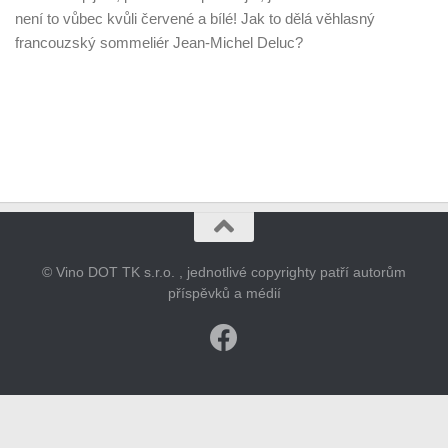
není to vůbec kvůli červené a bílé! Jak to dělá věhlasný
francouzský sommeliér Jean-Michel Deluc?
© Vino DOT TK s.r.o. , jednotlivé copyrighty patří autorům
příspěvků a médií