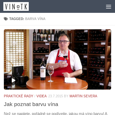
Skip to content
TAGGED:
BARVA VÍNA
PRAKTICKÉ RADY
/
VIDEA
23.7.2015
BY
MARTIN SEVERA
Jak poznat barvu vína
Než se napijete, pořádně se podívejte, jakou má víno barvu! A