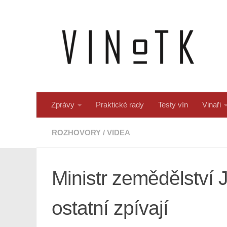
Skip to content
Zprávy
Praktické rady
Testy vín
Vinaři
ROZHOVORY
/
VIDEA
Ministr zemědělství J
ostatní zpívají