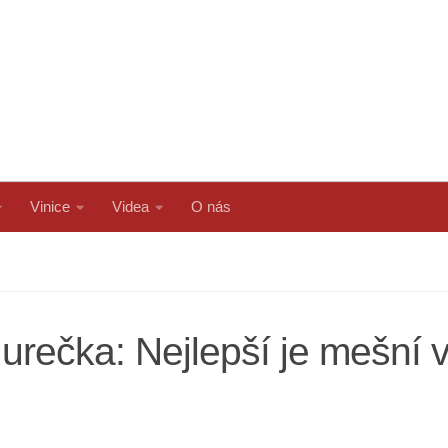
Vinice
Videa
O nás
urečka: Nejlepší je mešní v