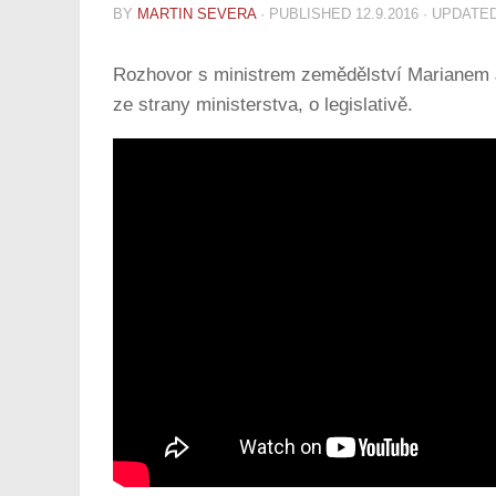
BY
MARTIN SEVERA
· PUBLISHED
12.9.2016
· UPDATE
Rozhovor s ministrem zemědělství Marianem Ju
ze strany ministerstva, o legislativě.