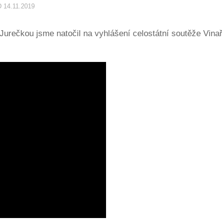
D
14.11.2019
rečkou jsme natočil na vyhlášení celostátní soutěže Vinař 