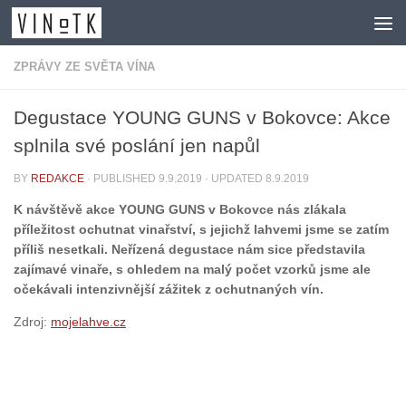
Skip to content
ZPRÁVY ZE SVĚTA VÍNA
Degustace YOUNG GUNS v Bokovce: Akce
splnila své poslání jen napůl
BY
REDAKCE
· PUBLISHED
9.9.2019
· UPDATED
8.9.2019
K návštěvě akce YOUNG GUNS v Bokovce nás zlákala
příležitost ochutnat vinařství, s jejichž lahvemi jsme se zatím
příliš nesetkali. Neřízená degustace nám sice představila
zajímavé vinaře, s ohledem na malý počet vzorků jsme ale
očekávali intenzivnější zážitek z ochutnaných vín.
Zdroj:
mojelahve.cz