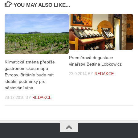
YOU MAY ALSO LIKE...
Premiérová degustace
Klimatická změna přepíše
vinařství Bettina Lobkowicz
gastronomickou mapu
23.9.2014
BY
REDAKCE
Evropy. Británie bude mít
ideální podmínky pro
pěstování vína
28.12.2018
BY
REDAKCE