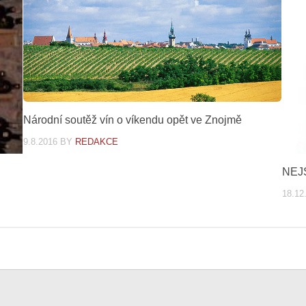
Národní soutěž vín o víkendu opět ve Znojmě
9.8.2016
BY
REDAKCE
NEJ
18.12