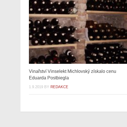
Vinařství Vinselekt Michlovský získalo cenu
Eduarda Postbiegla
1.9.2019
BY
REDAKCE