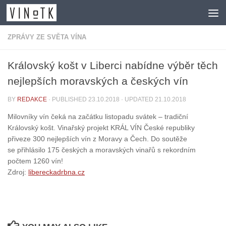
Skip to content
ZPRÁVY ZE SVĚTA VÍNA
Královský košt v Liberci nabídne výběr těch
nejlepších moravských a českých vín
BY
REDAKCE
· PUBLISHED
23.10.2018
· UPDATED
21.10.2018
Milovníky vín čeká na začátku listopadu svátek – tradiční
Královský košt. Vinařský projekt KRÁL VÍN České republiky
přiveze 300 nejlepších vín z Moravy a Čech. Do soutěže
se přihlásilo 175 českých a moravských vinařů s rekordním
počtem 1260 vín!
Zdroj:
libereckadrbna.cz