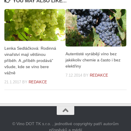
YOU MAY ALSO LIKE...
Lenka Sedláčková: Rodinná
Autentisté vyrábějí víno bez
vinařství mají většinou
jakékoliv chemie a často i bez
příběh. A „příběh prodává“
elektřiny
všude, kde se víno bere
vážně
7.12.2014
BY
REDAKCE
21.1.2017
BY
REDAKCE
© Vino DOT TK s.r.o. , jednotlivé copyrighty patří autorům
příspěvků a médií