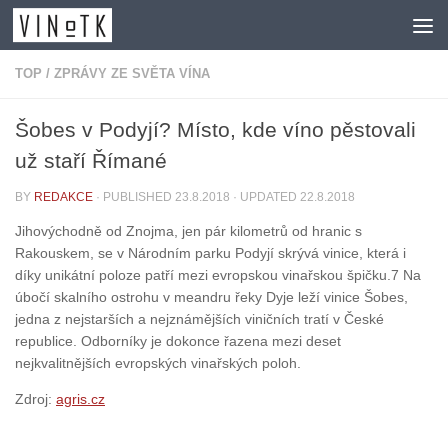
Skip to content
TOP
/
ZPRÁVY ZE SVĚTA VÍNA
Šobes v Podyjí? Místo, kde víno pěstovali
už staří Římané
BY
REDAKCE
· PUBLISHED
23.8.2018
· UPDATED
22.8.2018
Jihovýchodně od Znojma, jen pár kilometrů od hranic s
Rakouskem, se v Národním parku Podyjí skrývá vinice, která i
díky unikátní poloze patří mezi evropskou vinařskou špičku.7 Na
úbočí skalního ostrohu v meandru řeky Dyje leží vinice Šobes,
jedna z nejstarších a nejznámějších viničních tratí v České
republice. Odborníky je dokonce řazena mezi deset
nejkvalitnějších evropských vinařských poloh.
Zdroj:
agris.cz