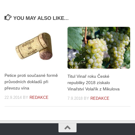
YOU MAY ALSO LIKE...
Petice proti současné formě
Titul Vinař roku České
průvodních dokladů při
republiky 2018 získalo
převozu vína
Vinařství Volařík z Mikulova
22.9.2014
BY
REDAKCE
7.9.2018
BY
REDAKCE