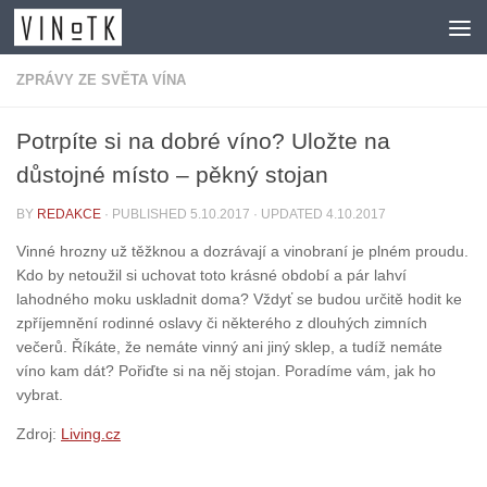
Skip to content
ZPRÁVY ZE SVĚTA VÍNA
Potrpíte si na dobré víno? Uložte na
důstojné místo – pěkný stojan
BY
REDAKCE
· PUBLISHED
5.10.2017
· UPDATED
4.10.2017
Vinné hrozny už těžknou a dozrávají a vinobraní je plném proudu.
Kdo by netoužil si uchovat toto krásné období a pár lahví
lahodného moku uskladnit doma? Vždyť se budou určitě hodit ke
zpříjemnění rodinné oslavy či některého z dlouhých zimních
večerů. Říkáte, že nemáte vinný ani jiný sklep, a tudíž nemáte
víno kam dát? Pořiďte si na něj stojan. Poradíme vám, jak ho
vybrat.
Zdroj:
Living.cz