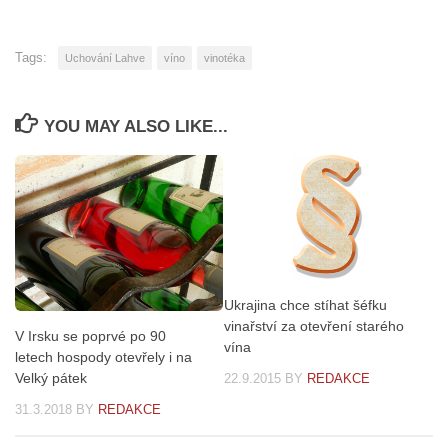
Tags:
Uchování Lahve
víno
vinotéka
YOU MAY ALSO LIKE...
Ukrajina chce stíhat šéfku
vinařství za otevření starého
V Irsku se poprvé po 90
vína
letech hospody otevřely i na
Velký pátek
22.9.2015
BY
REDAKCE
31.3.2018
BY
REDAKCE