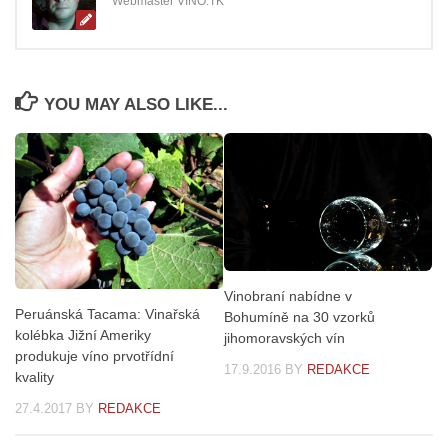
Webmaster VINO.TK
YOU MAY ALSO LIKE...
Vinobraní nabídne v
Peruánská Tacama: Vinařská
Bohumíně na 30 vzorků
kolébka Jižní Ameriky
jihomoravských vín
produkuje víno prvotřídní
17.9.2016
BY
REDAKCE
kvality
27.4.2017
BY
REDAKCE