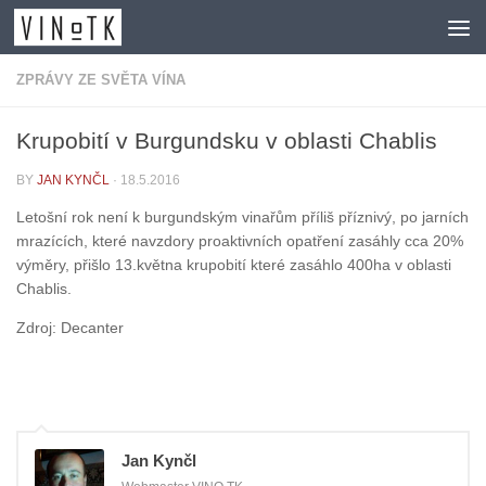
Skip to content
ZPRÁVY ZE SVĚTA VÍNA
Krupobití v Burgundsku v oblasti Chablis
BY
JAN KYNČL
·
18.5.2016
Letošní rok není k burgundským vinařům příliš příznivý, po jarních
mrazících, které navzdory proaktivních opatření zasáhly cca 20%
výměry, přišlo 13.května krupobití které zasáhlo 400ha v oblasti
Chablis.
Zdroj: Decanter
Jan Kynčl