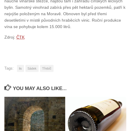
naučné vinařské stezce, najdou tam i zahradu čínských léčivých
bylin. Samotný vinohrad zabírá přes pět hektarů pozemků, patří k
nejvýše položeným na Moravě. Obnoven byl před třemi
desetiletími v místě původních hraběcích vinic. Roční produkce
vína se pohybuje kolem 15.000 litrů.
Zdroj:
ČTK
Tags:
lis
Sádek
Třebíč
YOU MAY ALSO LIKE...