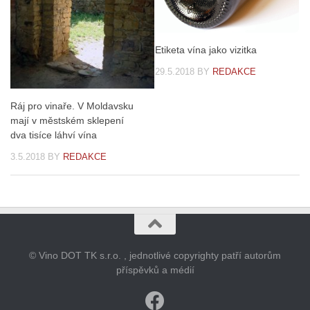
Etiketa vína jako vizitka
29.5.2018
BY
REDAKCE
Ráj pro vinaře. V Moldavsku
mají v městském sklepení
dva tisíce láhví vína
3.5.2018
BY
REDAKCE
© Vino DOT TK s.r.o. , jednotlivé copyrighty patří autorům
příspěvků a médií