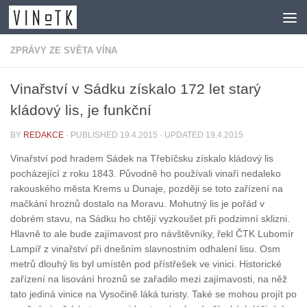
Skip to content
ZPRÁVY ZE SVĚTA VÍNA
Vinařství v Sádku získalo 172 let starý
kládový lis, je funkční
BY
REDAKCE
· PUBLISHED
19.4.2015
· UPDATED
19.4.2015
Vinařství pod hradem Sádek na Třebíčsku získalo kládový lis
pocházející z roku 1843. Původně ho používali vinaři nedaleko
rakouského města Krems u Dunaje, později se toto zařízení na
mačkání hroznů dostalo na Moravu. Mohutný lis je pořád v
dobrém stavu, na Sádku ho chtějí vyzkoušet při podzimní sklizni.
Hlavně to ale bude zajímavost pro návštěvníky, řekl ČTK Lubomír
Lampíř z vinařství při dnešním slavnostním odhalení lisu. Osm
metrů dlouhý lis byl umístěn pod přístřešek ve vinici. Historické
zařízení na lisování hroznů se zařadilo mezi zajímavosti, na něž
tato jediná vinice na Vysočině láká turisty. Také se mohou projít po